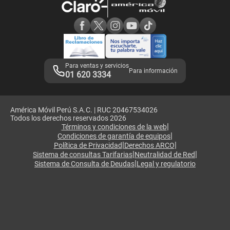
Consulta de reclamos
Consulta de IMEI
Adquirientes iPhone 6, 6S y SE
Hablando Claro
Mensaje de Seguridad
Samsung S25 Ultra
Consideraciones
Términos y Condiciones de Tienda Claro
Libro de Reclamaciones
Legales de marketplace
Para ventas y servicios
Para información
01 620 3334
América Móvil Perú S.A.C. | RUC 20467534026
Todos los derechos reservados 2026
|
Términos y condiciones de la web
|
Condiciones de garantía de equipos
|
|
Política de Privacidad
Derechos ARCO
|
|
Sistema de consultas Tarifarias
Neutralidad de Red
|
Sistema de Consulta de Deudas
Legal y regulatorio