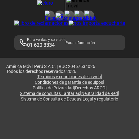
Consulta de reclamos
Consulta de IMEI
Adquirientes iPhone 6, 6S y SE
Hablando Claro
Mensaje de Seguridad
Samsung S25 Ultra
Consideraciones
Términos y Condiciones de Tienda Claro
Libro de Reclamaciones
Legales de marketplace
Para ventas y servicios
Para información
01 620 3334
América Móvil Perú S.A.C. | RUC 20467534026
Todos los derechos reservados 2026
|
Términos y condiciones de la web
|
Condiciones de garantía de equipos
|
|
Política de Privacidad
Derechos ARCO
|
|
Sistema de consultas Tarifarias
Neutralidad de Red
|
Sistema de Consulta de Deudas
Legal y regulatorio