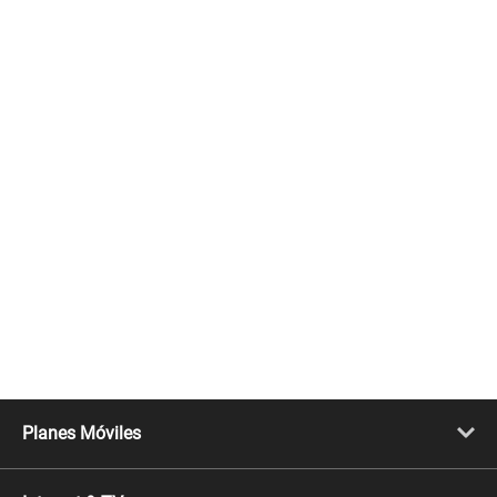
Planes Móviles
Portabilidad
Línea Nueva