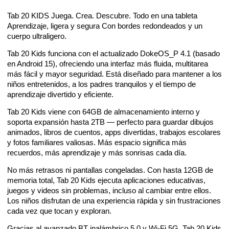
Tab 20 KIDS Juega. Crea. Descubre. Todo en una tableta
Aprendizaje, ligera y segura Con bordes redondeados y un
cuerpo ultraligero.
Tab 20 Kids funciona con el actualizado DokeOS_P 4.1 (basado
en Android 15), ofreciendo una interfaz más fluida, multitarea
más fácil y mayor seguridad. Está diseñado para mantener a los
niños entretenidos, a los padres tranquilos y el tiempo de
aprendizaje divertido y eficiente.
Tab 20 Kids viene con 64GB de almacenamiento interno y
soporta expansión hasta 2TB — perfecto para guardar dibujos
animados, libros de cuentos, apps divertidas, trabajos escolares
y fotos familiares valiosas. Más espacio significa más
recuerdos, más aprendizaje y más sonrisas cada día.
No más retrasos ni pantallas congeladas. Con hasta 12GB de
memoria total, Tab 20 Kids ejecuta aplicaciones educativas,
juegos y videos sin problemas, incluso al cambiar entre ellos.
Los niños disfrutan de una experiencia rápida y sin frustraciones
cada vez que tocan y exploran.
Gracias al avanzado BT inalámbrico 5.0 y Wi-Fi 5G, Tab 20 Kids