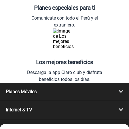
Planes especiales para ti
Comunícate con todo el Perú y el
extranjero.
Los mejores beneficios
Descarga la app Claro club y disfruta
beneficios todos los días.
Planes Móviles
Portabilidad
Línea Nueva
Internet & TV
Línea Adicional
Planes ilimitados
Internet Fibra Óptica
Prepago Chévere
Internet + TV
Migración
Promociones