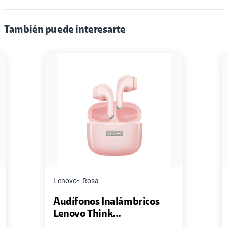
También puede interesarte
Lenovo
Rosa
M
Audífonos Inalámbricos
P
Lenovo Think...
M