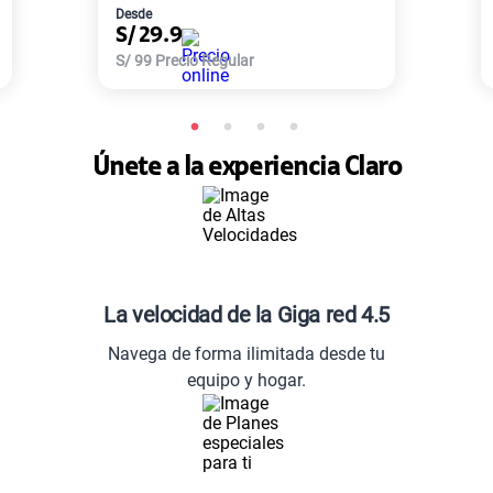
Desde
D
S/
29.9
S
S/
99
Precio Regular
S
Únete a la experiencia Claro
La velocidad de la Giga red 4.5
Navega de forma ilimitada desde tu
equipo y hogar.