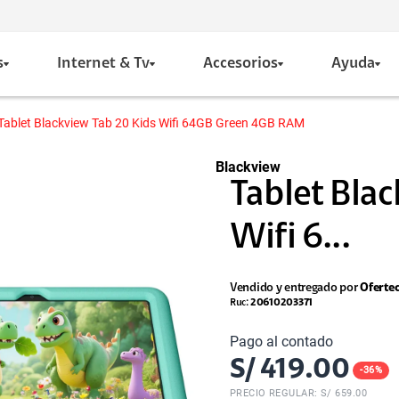
s
Internet & Tv
Accesorios
Ayuda
Tablet Blackview Tab 20 Kids Wifi 64GB Green 4GB RAM
Blackview
Tablet Bla
Wifi 6...
Vendido y entregado por
Oferte
Ruc:
20610203371
Pago al contado
S/
419.00
-
36
%
PRECIO REGULAR: S/
659.00