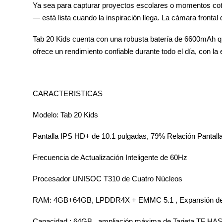
Ya sea para capturar proyectos escolares o momentos cotidi
— está lista cuando la inspiración llega. La cámara frontal
Tab 20 Kids cuenta con una robusta batería de 6600mAh que
ofrece un rendimiento confiable durante todo el día, con l
CARACTERISTICAS
Modelo: Tab 20 Kids
Pantalla IPS HD+ de 10.1 pulgadas, 79% Relación Pantall
Frecuencia de Actualización Inteligente de 60Hz
Procesador UNISOC T310 de Cuatro Núcleos
RAM: 4GB+64GB, LPDDR4X + EMMC 5.1 , Expansión d
Capacidad : 64GB , ampliación máxima de Tarjeta TF HA