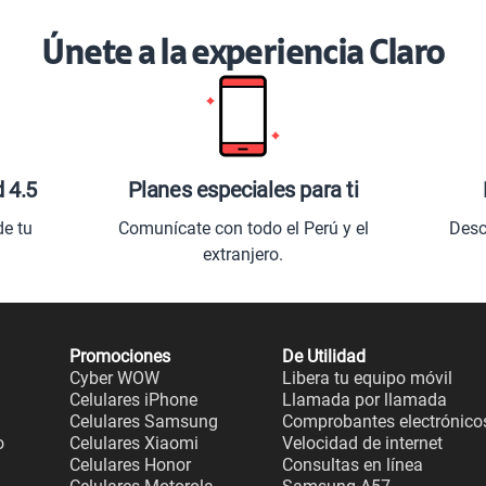
Únete a la experiencia Claro
d 4.5
Planes especiales para ti
de tu
Comunícate con todo el Perú y el
Desc
extranjero.
Promociones
De Utilidad
Cyber WOW
Libera tu equipo móvil
Celulares iPhone
Llamada por llamada
Celulares Samsung
Comprobantes electrónico
o
Celulares Xiaomi
Velocidad de internet
Celulares Honor
Consultas en línea