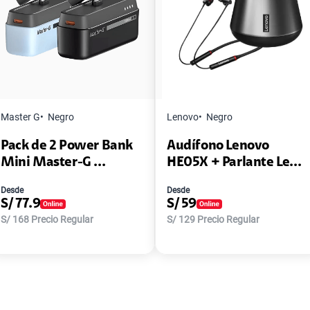
Master G
Negro
Lenovo
Negro
Pack de 2 Power Bank
Audífono Lenovo
Mini Master-G ...
HE05X + Parlante Le...
Desde
Desde
S/
77.9
S/
59
S/
168
Precio Regular
S/
129
Precio Regular