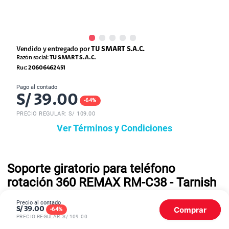
Vendido y entregado por
TU SMART S.A.C.
Razón social:
TU SMART S.A.C.
Ruc:
20606462451
Pago al contado
S/
39.00
-
64
%
PRECIO REGULAR: S/
109.00
Ver Términos y Condiciones
Soporte giratorio para teléfono
rotación 360 ​​REMAX RM-C38 - Tarnish
Precio al contado
Descripción del Producto
Comprar
S/
39.00
-
64
%
PRECIO REGULAR: S/
109.00
Lanzamiento de nuevos productos REMAX