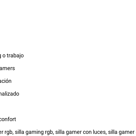
 o trabajo
eamers
ación
nalizado
confort
er rgb, silla gaming rgb, silla gamer con luces, silla gamer