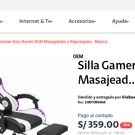
s
Internet & Tv
Accesorios
Ayuda
a Gamer Xion Raven RGB Masajeador y Reposapies - Blanco
OEM
Silla Game
Masajead..
Vendido y entregado por
Vivibo
Ruc:
20611550643
Pago al contado
S/
359.00
-
53
%
PRECIO REGULAR: S/
758.00