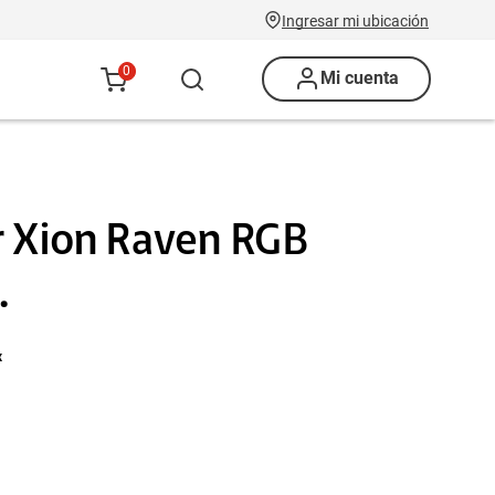
Ingresar mi ubicación
0
Mi cuenta
r Xion Raven RGB
.
x