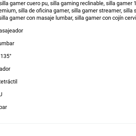
la gamer cuero pu, silla gaming reclinable, silla gamer 1
mium, silla de oficina gamer, silla gamer streamer, silla
 silla gamer con masaje lumbar, silla gamer con cojín cerv
asajeador
Lumbar
 135°
eador
tráctil
U
bar