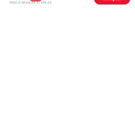
PRECIO REGULAR: S/
699.00
Lenovo
Rosa
Audífonos Inalámbricos
Lenovo Think...
Desde
S/
29.9
S/
99
Precio Regular
Únete a la experiencia Claro