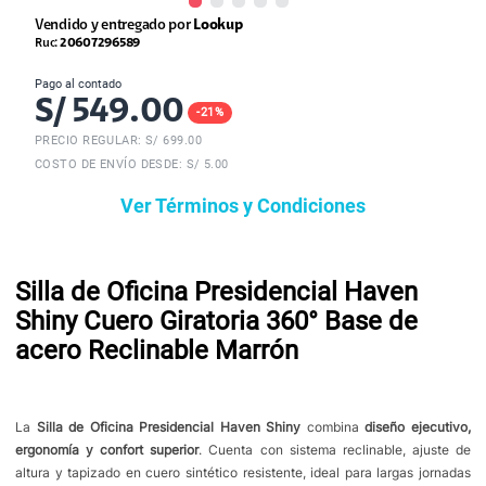
Vendido y entregado por
Lookup
Ruc:
20607296589
Pago al contado
S/
549.00
-
21
%
PRECIO REGULAR: S/
699.00
COSTO DE ENVÍO DESDE: S/ 5.00
Ver Términos y Condiciones
Silla de Oficina Presidencial Haven
Shiny Cuero Giratoria 360° Base de
acero Reclinable Marrón
La
Silla de Oficina Presidencial Haven Shiny
combina
diseño ejecutivo,
ergonomía y confort superior
. Cuenta con sistema reclinable, ajuste de
altura y tapizado en cuero sintético resistente, ideal para largas jornadas