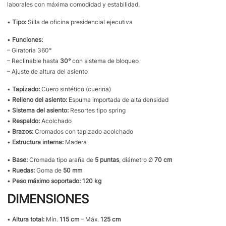
laborales con máxima comodidad y estabilidad.
•
Tipo:
Silla de oficina presidencial ejecutiva
•
Funciones:
– Giratoria 360°
– Reclinable hasta
30°
con sistema de bloqueo
– Ajuste de altura del asiento
•
Tapizado:
Cuero sintético (cuerina)
•
Relleno del asiento:
Espuma importada de alta densidad
•
Sistema del asiento:
Resortes tipo spring
•
Respaldo:
Acolchado
•
Brazos:
Cromados con tapizado acolchado
•
Estructura interna:
Madera
•
Base:
Cromada tipo araña de
5 puntas
, diámetro Ø
70 cm
•
Ruedas:
Goma de
50 mm
•
Peso máximo soportado:
120 kg
DIMENSIONES
•
Altura total:
Mín.
115 cm
– Máx.
125 cm