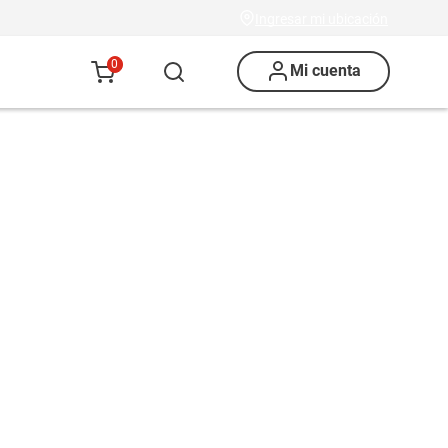
Ingresar mi ubicación
0
Mi cuenta