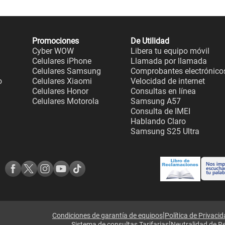
Promociones
De Utilidad
Cyber WOW
Libera tu equipo móvil
Celulares iPhone
Llamada por llamada
Celulares Samsung
Comprobantes electrónico
o
Celulares Xiaomi
Velocidad de internet
Celulares Honor
Consultas en línea
Celulares Motorola
Samsung A57
Consulta de IMEI
Hablando Claro
Samsung S25 Ultra
|
Condiciones de garantía de equipos
Política de Privaci
|
Sistema de consultas Tarifarias
Neutralidad de R