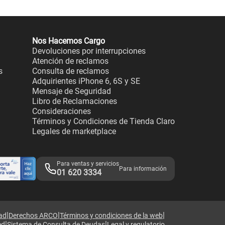
Nos Hacemos Cargo
Devoluciones por interrupciones
Atención de reclamos
s
Consulta de reclamos
Adquirientes iPhone 6, 6S y SE
Mensaje de Seguridad
Libro de Reclamaciones
Consideraciones
Términos y Condiciones de Tienda Claro
Legales de marketplace
Para ventas y servicios
Para información
01 620 3334
|
|
|
dad
Derechos ARCO
Términos y condiciones de la web
|
|
ed
Sistema de Consulta de Deudas
Legal y regulatorio