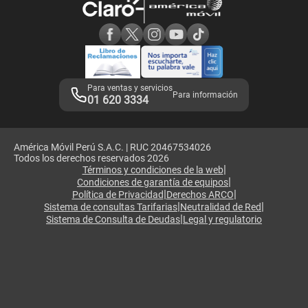
Consulta de reclamos
Consulta de IMEI
Adquirientes iPhone 6, 6S y SE
Hablando Claro
Mensaje de Seguridad
Samsung S25 Ultra
Consideraciones
Términos y Condiciones de Tienda Claro
Libro de Reclamaciones
Legales de marketplace
Para ventas y servicios
Para información
01 620 3334
América Móvil Perú S.A.C. | RUC 20467534026
Todos los derechos reservados 2026
|
Términos y condiciones de la web
|
Condiciones de garantía de equipos
|
|
Política de Privacidad
Derechos ARCO
|
|
Sistema de consultas Tarifarias
Neutralidad de Red
|
Sistema de Consulta de Deudas
Legal y regulatorio