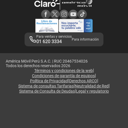
Consulta de reclamos
Consulta de IMEI
Adquirientes iPhone 6, 6S y SE
Hablando Claro
Mensaje de Seguridad
Samsung S25 Ultra
Consideraciones
Términos y Condiciones de Tienda Claro
Libro de Reclamaciones
Legales de marketplace
Para ventas y servicios
Para información
01 620 3334
América Móvil Perú S.A.C. | RUC 20467534026
Todos los derechos reservados 2026
|
Términos y condiciones de la web
|
Condiciones de garantía de equipos
|
|
Política de Privacidad
Derechos ARCO
|
|
Sistema de consultas Tarifarias
Neutralidad de Red
|
Sistema de Consulta de Deudas
Legal y regulatorio