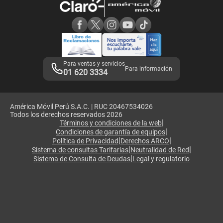
Consulta de reclamos
Consulta de IMEI
Adquirientes iPhone 6, 6S y SE
Hablando Claro
Mensaje de Seguridad
Samsung S25 Ultra
Consideraciones
Términos y Condiciones de Tienda Claro
Libro de Reclamaciones
Legales de marketplace
Para ventas y servicios
Para información
01 620 3334
América Móvil Perú S.A.C. | RUC 20467534026
Todos los derechos reservados 2026
|
Términos y condiciones de la web
|
Condiciones de garantía de equipos
|
|
Política de Privacidad
Derechos ARCO
|
|
Sistema de consultas Tarifarias
Neutralidad de Red
|
Sistema de Consulta de Deudas
Legal y regulatorio