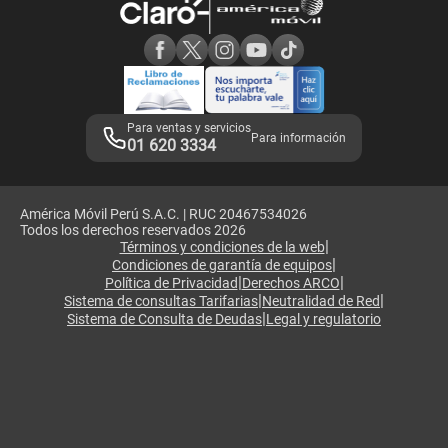
Consulta de reclamos
Consulta de IMEI
Adquirientes iPhone 6, 6S y SE
Hablando Claro
Mensaje de Seguridad
Samsung S25 Ultra
Consideraciones
Términos y Condiciones de Tienda Claro
Libro de Reclamaciones
Legales de marketplace
Para ventas y servicios
Para información
01 620 3334
América Móvil Perú S.A.C. | RUC 20467534026
Todos los derechos reservados 2026
|
Términos y condiciones de la web
|
Condiciones de garantía de equipos
|
|
Política de Privacidad
Derechos ARCO
|
|
Sistema de consultas Tarifarias
Neutralidad de Red
|
Sistema de Consulta de Deudas
Legal y regulatorio