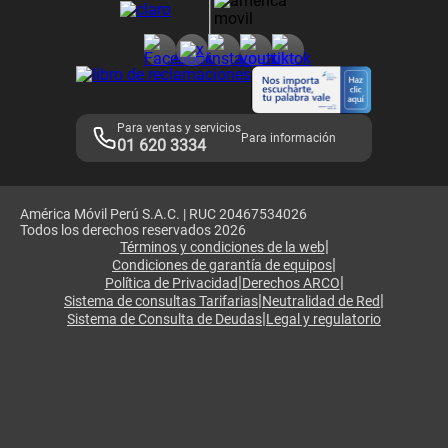
Consulta de reclamos
Consulta de IMEI
Adquirientes iPhone 6, 6S y SE
Hablando Claro
Mensaje de Seguridad
Samsung S25 Ultra
Consideraciones
Términos y Condiciones de Tienda Claro
Libro de Reclamaciones
Legales de marketplace
Para ventas y servicios
Para información
01 620 3334
América Móvil Perú S.A.C. | RUC 20467534026
Todos los derechos reservados 2026
|
Términos y condiciones de la web
|
Condiciones de garantía de equipos
|
|
Política de Privacidad
Derechos ARCO
|
|
Sistema de consultas Tarifarias
Neutralidad de Red
|
Sistema de Consulta de Deudas
Legal y regulatorio