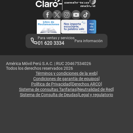
Consulta de reclamos
Consulta de IMEI
Adquirientes iPhone 6, 6S y SE
Hablando Claro
Mensaje de Seguridad
Samsung S25 Ultra
Consideraciones
Términos y Condiciones de Tienda Claro
Libro de Reclamaciones
Legales de marketplace
Para ventas y servicios
Para información
01 620 3334
América Móvil Perú S.A.C. | RUC 20467534026
Todos los derechos reservados 2026
|
Términos y condiciones de la web
|
Condiciones de garantía de equipos
|
|
Política de Privacidad
Derechos ARCO
|
|
Sistema de consultas Tarifarias
Neutralidad de Red
|
Sistema de Consulta de Deudas
Legal y regulatorio