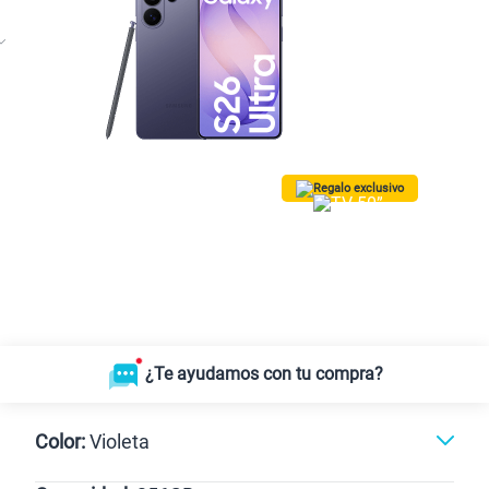
Regalo exclusivo
¡Lleva una TV 50” QLED Vision AI
Smart TV SAMSUNG GRATIS!
Solo para las
10 primeras compras.
*Valido para Lima Metropolitana
¿Te ayudamos con tu compra?
Color:
Violeta