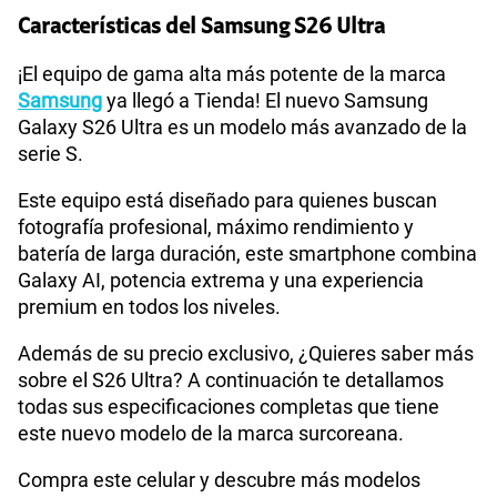
Características del Samsung S26 Ultra
Sistema operativo
Android 16
¡El equipo de gama alta más potente de la marca
Samsung
ya llegó a Tienda! El nuevo Samsung
Galaxy S26 Ultra es un modelo más avanzado de la
serie S.
WiFI
Si
Este equipo está diseñado para quienes buscan
fotografía profesional, máximo rendimiento y
Bluetooth
Si
batería de larga duración, este smartphone combina
Galaxy AI, potencia extrema y una experiencia
premium en todos los niveles.
Cámara de fotos Principal
200MP
Además de su precio exclusivo, ¿Quieres saber más
sobre el S26 Ultra? A continuación te detallamos
todas sus especificaciones completas que tiene
Cámara de fotos Frontal
12MP
este nuevo modelo de la marca surcoreana.
Compra este celular y descubre más modelos
Radio FM
No