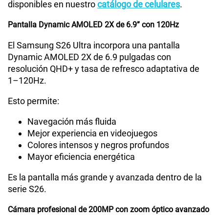
disponibles en nuestro
catálogo de celulares
.
Pantalla Dynamic AMOLED 2X de 6.9” con 120Hz
Tipo de Batería
Interna
El Samsung S26 Ultra incorpora una pantalla
Dynamic AMOLED 2X de 6.9 pulgadas con
resolución QHD+ y tasa de refresco adaptativa de
Capacidad Memoria Interna
256GB
1–120Hz.
Esto permite:
Capacidad Memoria RAM
12GB
Navegación más fluida
Mejor experiencia en videojuegos
Colores intensos y negros profundos
GPS
Si
Mayor eficiencia energética
Es la pantalla más grande y avanzada dentro de la
Reconocimiento Facial
Si
serie S26.
Cámara profesional de 200MP con zoom óptico avanzado