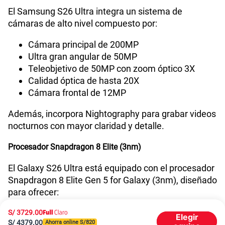
Lector de Huella
Si
El Samsung S26 Ultra integra un sistema de
cámaras de alto nivel compuesto por:
Cámara principal de 200MP
VoLTE
Si
Ultra gran angular de 50MP
Teleobjetivo de 50MP con zoom óptico 3X
Calidad óptica de hasta 20X
VoWiFi
Si
Cámara frontal de 12MP
Además, incorpora Nightography para grabar videos
Compatibilidad con eSIM
Sí
nocturnos con mayor claridad y detalle.
Procesador Snapdragon 8 Elite (3nm)
El Galaxy S26 Ultra está equipado con el procesador
Snapdragon 8 Elite Gen 5 for Galaxy (3nm), diseñado
para ofrecer:
Mayor potencia en gaming
S/
3729.00
Elegir
S/
4379.00
Ahorra online S/
820