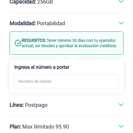
Capacidad:
256GB
Negro
Violeta
256GB
Modalidad:
Portabilidad
REQUISITOS:
Tener mínimo 30 días con tu operador
Línea Nueva
Portabilidad
actual, sin deudas y aprobar la evaluación crediticia.
Renovación
Celular liberado
Ingresa el número a portar
Línea:
Postpago
Postpago
Prepago
Plan:
Max Ilimitado 95.90