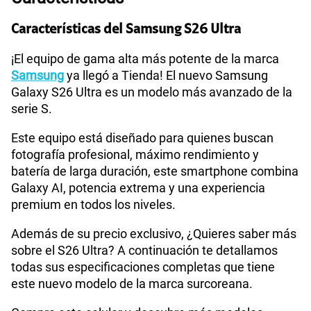
Tecnología de Pantalla
TBD
Características del Samsung S26 Ultra
Sistema operativo
Android 16
¡El equipo de gama alta más potente de la marca
Samsung
ya llegó a Tienda! El nuevo Samsung
Galaxy S26 Ultra es un modelo más avanzado de la
serie S.
WiFI
Si
Este equipo está diseñado para quienes buscan
fotografía profesional, máximo rendimiento y
Bluetooth
Si
batería de larga duración, este smartphone combina
Galaxy AI, potencia extrema y una experiencia
premium en todos los niveles.
Cámara de fotos Principal
200MP
Además de su precio exclusivo, ¿Quieres saber más
sobre el S26 Ultra? A continuación te detallamos
todas sus especificaciones completas que tiene
Cámara de fotos Frontal
12MP
este nuevo modelo de la marca surcoreana.