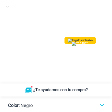
Regalo exclusivo
¡Lleva una TV 50” QLED Vision AI
Smart TV SAMSUNG GRATIS!
Solo para las
10 primeras
compras.
*Valido para Lima Metropolitana
¿Te ayudamos con tu compra?
Color:
Negro