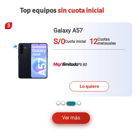
Top equipos
sin cuota inicial
4
Redmi Note 15
S/0
12
Cuotas
Cuota inicial
mensuales
79.90
Lo quiero
Ver más