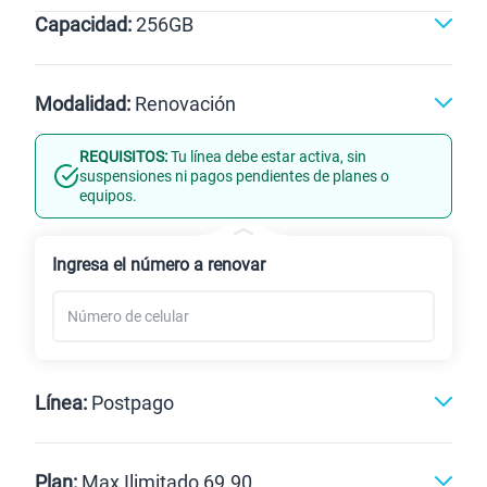
Capacidad:
256GB
Violeta
Negro
256GB
Modalidad:
Renovación
REQUISITOS:
Tu línea debe estar activa, sin
Línea Nueva
Portabilidad
suspensiones ni pagos pendientes de planes o
equipos.
Renovación
Celular liberado
Ingresa el número a renovar
Línea:
Postpago
Postpago
Prepago
Plan:
Max Ilimitado 69.90