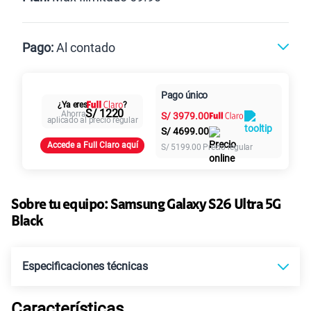
Max
Max Ilimitado
Pago:
Al contado
Paga en
125GB
en alta velocidad
Pago único
Al contado
Cuotas Claro
cuotas sin
¿Ya eres
?
S/
79.90
Paga solo
S/ 1220
Ahorra
S/
3979.00
intereses
aplicado al precio regular
S/
4699.00
Accede a Full Claro aquí
S/
5199.00
Precio regular
155 GB
en alta velocidad
S/
95.90
Paga solo
Ver más planes
Sobre tu equipo:
Samsung
Galaxy S26 Ultra 5G
Black
Especificaciones técnicas
Características