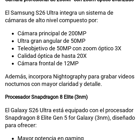
Lector de Huella
Si
El Samsung S26 Ultra integra un sistema de
cámaras de alto nivel compuesto por:
Cámara principal de 200MP
VoLTE
Si
Ultra gran angular de 50MP
Teleobjetivo de 50MP con zoom óptico 3X
Calidad óptica de hasta 20X
VoWiFi
Si
Cámara frontal de 12MP
Además, incorpora Nightography para grabar videos
Compatibilidad con eSIM
Sí
nocturnos con mayor claridad y detalle.
Procesador Snapdragon 8 Elite (3nm)
El Galaxy S26 Ultra está equipado con el procesador
Snapdragon 8 Elite Gen 5 for Galaxy (3nm), diseñado
para ofrecer:
Mayor potencia en gaming