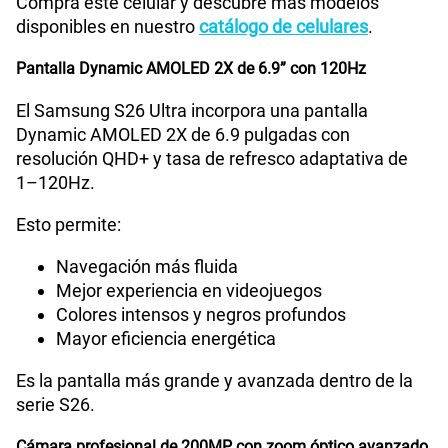
Compra este celular y descubre más modelos
Radio FM
No
disponibles en nuestro
catálogo de celulares
.
Pantalla Dynamic AMOLED 2X de 6.9” con 120Hz
Tipo de Batería
Interna
El Samsung S26 Ultra incorpora una pantalla
Dynamic AMOLED 2X de 6.9 pulgadas con
resolución QHD+ y tasa de refresco adaptativa de
Capacidad Memoria Interna
256GB
1–120Hz.
Esto permite:
Capacidad Memoria RAM
12GB
Navegación más fluida
Mejor experiencia en videojuegos
Colores intensos y negros profundos
GPS
Si
Mayor eficiencia energética
Es la pantalla más grande y avanzada dentro de la
Reconocimiento Facial
Si
serie S26.
Cámara profesional de 200MP con zoom óptico avanzado