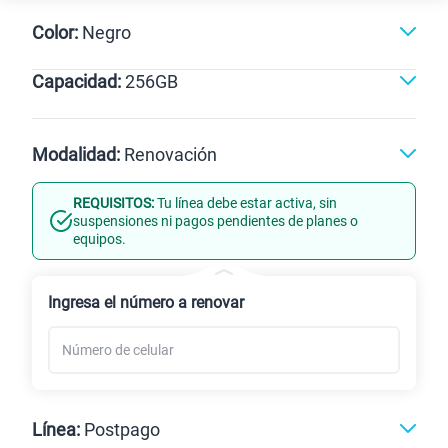
Color:
Negro
Capacidad:
256GB
Violeta
Negro
256GB
Modalidad:
Renovación
REQUISITOS:
Tu línea debe estar activa, sin
Línea Nueva
Portabilidad
suspensiones ni pagos pendientes de planes o
equipos.
Renovación
Celular liberado
Ingresa el número a renovar
Línea:
Postpago