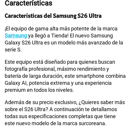
Características
Tecnología de Pantalla
TBD
Características del Samsung S26 Ultra
Sistema operativo
Android 16
¡El equipo de gama alta más potente de la marca
Samsung
ya llegó a Tienda! El nuevo Samsung
Galaxy S26 Ultra es un modelo más avanzado de la
serie S.
WiFI
Si
Este equipo está diseñado para quienes buscan
fotografía profesional, máximo rendimiento y
Bluetooth
Si
batería de larga duración, este smartphone combina
Galaxy AI, potencia extrema y una experiencia
premium en todos los niveles.
Cámara de fotos Principal
200MP
Además de su precio exclusivo, ¿Quieres saber más
sobre el S26 Ultra? A continuación te detallamos
todas sus especificaciones completas que tiene
Cámara de fotos Frontal
12MP
este nuevo modelo de la marca surcoreana.