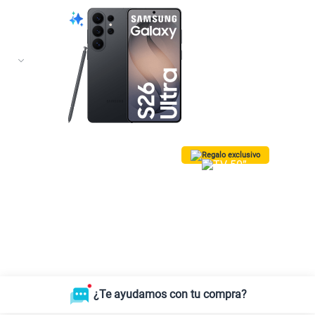
Regalo exclusivo
¡Lleva una TV 50” QLED Vision AI
Smart TV SAMSUNG GRATIS!
Solo para las
10 primeras
compras.
*Valido para Lima Metropolitana
¿Te ayudamos con tu compra?