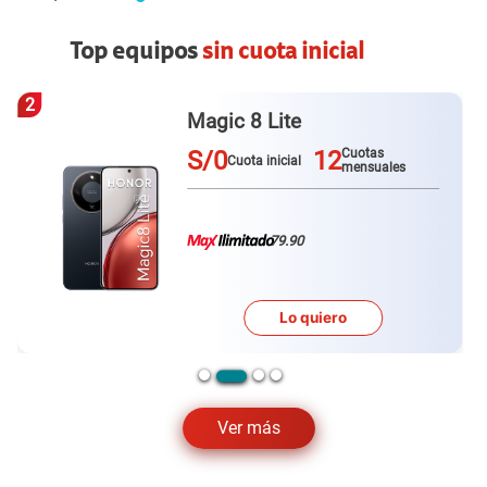
Top equipos
sin cuota inicial
3
Galaxy A57
S/0
12
Cuotas
Cuota inicial
mensuales
79.90
Lo quiero
Ver más