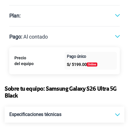
Postpago
Prepago
Plan:
Max
Max Ilimitado
Pago:
Al contado
Paga en
Pago único
Precio
25GB
en alta velocidad
Al contado
Cuotas Claro
cuotas sin
S/
29.90
del equipo
S/
5199.00
Paga solo
intereses
45GB
en alta velocidad
S/
49.90
Sobre tu equipo:
Paga solo
Samsung
Galaxy S26 Ultra 5G
Black
Ver más planes
Especificaciones técnicas