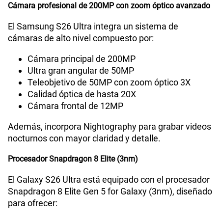
Cámara profesional de 200MP con zoom óptico avanzado
Lector de Huella
Si
El Samsung S26 Ultra integra un sistema de
cámaras de alto nivel compuesto por:
Cámara principal de 200MP
VoLTE
Si
Ultra gran angular de 50MP
Teleobjetivo de 50MP con zoom óptico 3X
Calidad óptica de hasta 20X
VoWiFi
Si
Cámara frontal de 12MP
Además, incorpora Nightography para grabar videos
Compatibilidad con eSIM
Sí
nocturnos con mayor claridad y detalle.
Procesador Snapdragon 8 Elite (3nm)
El Galaxy S26 Ultra está equipado con el procesador
Snapdragon 8 Elite Gen 5 for Galaxy (3nm), diseñado
para ofrecer: