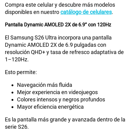
Compra este celular y descubre más modelos
Radio FM
No
disponibles en nuestro
catálogo de celulares
.
Pantalla Dynamic AMOLED 2X de 6.9” con 120Hz
Tipo de Batería
Interna
El Samsung S26 Ultra incorpora una pantalla
Dynamic AMOLED 2X de 6.9 pulgadas con
resolución QHD+ y tasa de refresco adaptativa de
Capacidad Memoria Interna
256GB
1–120Hz.
Esto permite:
Capacidad Memoria RAM
12GB
Navegación más fluida
Mejor experiencia en videojuegos
Colores intensos y negros profundos
GPS
Si
Mayor eficiencia energética
Es la pantalla más grande y avanzada dentro de la
Reconocimiento Facial
Si
serie S26.