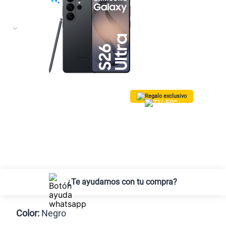
Regalo exclusivo
¡Lleva una TV 50” QLED Vision AI
Smart TV SAMSUNG GRATIS!
Solo para las
10 primeras compras.
*Valido para Lima Metropolitana
¿Te ayudamos con tu compra?
Color:
Negro