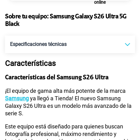
Paga solo
Sobre tu equipo:
Samsung
Galaxy S26 Ultra 5G
Black
155 GB
en alta velocidad
S/
95.90
Especificaciones técnicas
Paga solo
Características
Tecnología de Pantalla
TBD
Ver más planes
Características del Samsung S26 Ultra
Sistema operativo
Android 16
¡El equipo de gama alta más potente de la marca
Samsung
ya llegó a Tienda! El nuevo Samsung
Galaxy S26 Ultra es un modelo más avanzado de la
serie S.
WiFI
Si
Este equipo está diseñado para quienes buscan
fotografía profesional, máximo rendimiento y
Bluetooth
Si