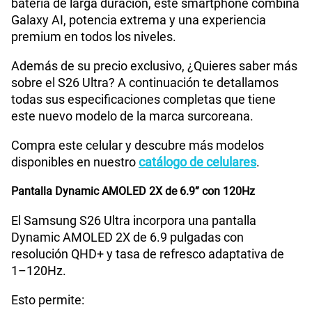
batería de larga duración, este smartphone combina
Galaxy AI, potencia extrema y una experiencia
premium en todos los niveles.
Cámara de fotos Principal
200MP
Además de su precio exclusivo, ¿Quieres saber más
sobre el S26 Ultra? A continuación te detallamos
todas sus especificaciones completas que tiene
Cámara de fotos Frontal
12MP
este nuevo modelo de la marca surcoreana.
Compra este celular y descubre más modelos
Radio FM
No
disponibles en nuestro
catálogo de celulares
.
Pantalla Dynamic AMOLED 2X de 6.9” con 120Hz
Tipo de Batería
Interna
El Samsung S26 Ultra incorpora una pantalla
Dynamic AMOLED 2X de 6.9 pulgadas con
resolución QHD+ y tasa de refresco adaptativa de
Capacidad Memoria Interna
256GB
1–120Hz.
Esto permite: