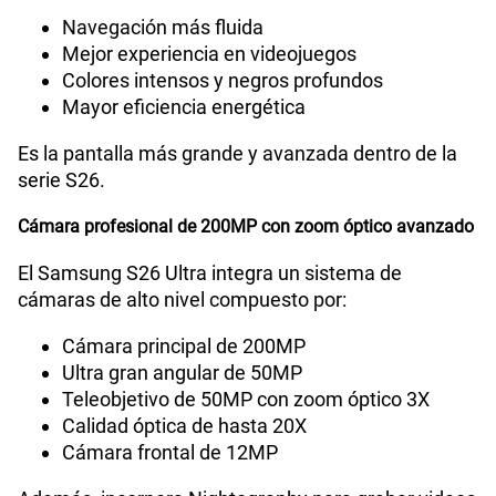
Capacidad Memoria RAM
12GB
Navegación más fluida
Mejor experiencia en videojuegos
Colores intensos y negros profundos
GPS
Si
Mayor eficiencia energética
Es la pantalla más grande y avanzada dentro de la
Reconocimiento Facial
Si
serie S26.
Cámara profesional de 200MP con zoom óptico avanzado
Lector de Huella
Si
El Samsung S26 Ultra integra un sistema de
cámaras de alto nivel compuesto por:
Cámara principal de 200MP
VoLTE
Si
Ultra gran angular de 50MP
Teleobjetivo de 50MP con zoom óptico 3X
Calidad óptica de hasta 20X
VoWiFi
Si
Cámara frontal de 12MP