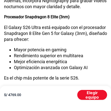
Además, incorpora Nightography para grabar videos
Compatibilidad con eSIM
Sí
nocturnos con mayor claridad y detalle.
Procesador Snapdragon 8 Elite (3nm)
El Galaxy S26 Ultra está equipado con el procesador
Snapdragon 8 Elite Gen 5 for Galaxy (3nm), diseñado
para ofrecer:
Mayor potencia en gaming
Rendimiento superior en multitarea
Mejor eficiencia energética
Optimización avanzada con Galaxy AI
Es el chip más potente de la serie S26.
Memoria RAM con de 12GB y 16GB
Elegir
S/
4769.00
equipo
El Samsung S26 Ultra está disponible en las
siguientes configuraciones a nivel de memoria RAM: