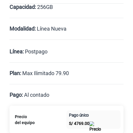
Capacidad:
256GB
Negro
256GB
Modalidad:
Línea Nueva
Línea Nueva
Portabilidad
Línea:
Postpago
Renovación
Celular liberado
Postpago
Prepago
Plan:
Max Ilimitado 79.90
Max
Max Ilimitado
Pago:
Al contado
Paga en
Pago único
125GB
en alta velocidad
Precio
Al contado
Cuotas Claro
cuotas sin
S/
79.90
del equipo
S/
4769.00
intereses