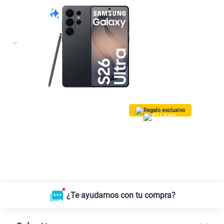
Regalo exclusivo
¡Lleva una TV 50” QLED Vision AI
Smart TV SAMSUNG GRATIS!
Solo para las
10 primeras compras.
*Valido para Lima Metropolitana
¿Te ayudamos con tu compra?