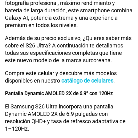
fotografía profesional, máximo rendimiento y
Bluetooth
Si
batería de larga duración, este smartphone combina
Galaxy AI, potencia extrema y una experiencia
premium en todos los niveles.
Cámara de fotos Principal
200MP
Además de su precio exclusivo, ¿Quieres saber más
sobre el S26 Ultra? A continuación te detallamos
todas sus especificaciones completas que tiene
Cámara de fotos Frontal
12MP
este nuevo modelo de la marca surcoreana.
Compra este celular y descubre más modelos
Radio FM
No
disponibles en nuestro
catálogo de celulares
.
Pantalla Dynamic AMOLED 2X de 6.9” con 120Hz
Tipo de Batería
Interna
El Samsung S26 Ultra incorpora una pantalla
Dynamic AMOLED 2X de 6.9 pulgadas con
resolución QHD+ y tasa de refresco adaptativa de
Capacidad Memoria Interna
256GB
1–120Hz.