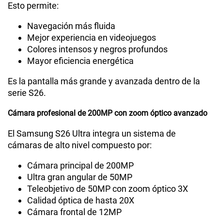
Esto permite:
Capacidad Memoria RAM
12GB
Navegación más fluida
Mejor experiencia en videojuegos
Colores intensos y negros profundos
GPS
Si
Mayor eficiencia energética
Es la pantalla más grande y avanzada dentro de la
Reconocimiento Facial
Si
serie S26.
Cámara profesional de 200MP con zoom óptico avanzado
Lector de Huella
Si
El Samsung S26 Ultra integra un sistema de
cámaras de alto nivel compuesto por:
Cámara principal de 200MP
VoLTE
Si
Ultra gran angular de 50MP
Teleobjetivo de 50MP con zoom óptico 3X
Calidad óptica de hasta 20X
VoWiFi
Si
Cámara frontal de 12MP