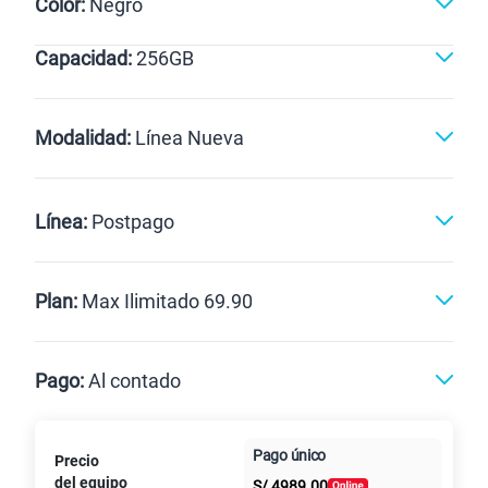
Color:
Negro
Capacidad:
256GB
Violeta
Negro
256GB
Modalidad:
Línea Nueva
Línea Nueva
Portabilidad
Línea:
Postpago
Renovación
Celular liberado
Postpago
Prepago
Plan:
Max Ilimitado 69.90
Max
Max Ilimitado
Pago:
Al contado
Paga en
125GB
en alta velocidad
Pago único
Precio
Al contado
Cuotas Claro
cuotas sin
S/
79.90
Paga solo
del equipo
S/
4989.00