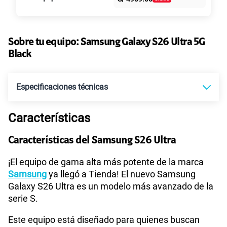
intereses
155 GB
en alta velocidad
S/
95.90
Paga solo
Sobre tu equipo:
Samsung
Galaxy S26 Ultra 5G
Black
Ver más planes
Especificaciones técnicas
Características
Tecnología de Pantalla
TBD
Características del Samsung S26 Ultra
Sistema operativo
Android 16
¡El equipo de gama alta más potente de la marca
Samsung
ya llegó a Tienda! El nuevo Samsung
Galaxy S26 Ultra es un modelo más avanzado de la
serie S.
WiFI
Si
Este equipo está diseñado para quienes buscan