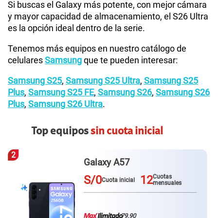
Si buscas el Galaxy más potente, con mejor cámara
y mayor capacidad de almacenamiento, el S26 Ultra
es la opción ideal dentro de la serie.
Tenemos más equipos en nuestro catálogo de
celulares
Samsung
que te pueden interesar:
Samsung S25
,
Samsung S25 Ultra
,
Samsung S25
Plus
,
Samsung S25 FE
,
Samsung S26
,
Samsung S26
Plus
,
Samsung S26 Ultra
.
Top equipos
sin cuota inicial
3
y A57
Redmi N
12
S/0
Cuotas
ota inicial
Cuota 
mensuales
79.90