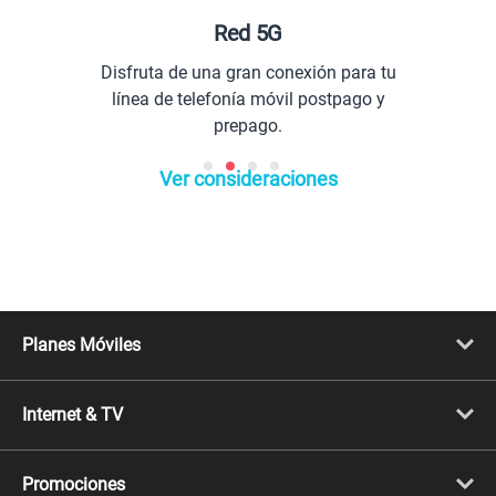
Red 5G
Disfruta de una gran conexión para tu
línea de telefonía móvil postpago y
prepago.
Ver consideraciones
Planes Móviles
Portabilidad
Línea Nueva
Internet & TV
Línea Adicional
Planes ilimitados
Internet Fibra Óptica
Prepago Chévere
Internet + TV
Migración
Promociones
Mejora tu plan