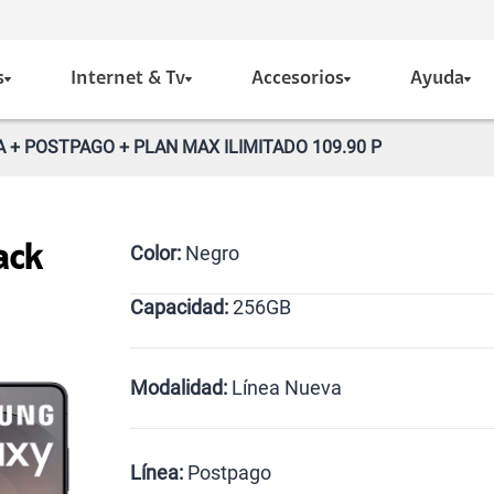
s
Internet & Tv
Accesorios
Ayuda
A + POSTPAGO + PLAN MAX ILIMITADO 109.90 P
Color:
Negro
ack
Capacidad:
256GB
Violeta
Negro
256GB
Modalidad:
Línea Nueva
Línea Nueva
Portabilidad
Línea:
Postpago