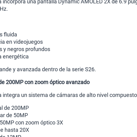
a incorpora una pantalla Dynamic AMOLED 2X de 6.9 pulg
Hz.
 fluida
ia en videojuegos
s y negros profundos
a energética
rande y avanzada dentro de la serie S26.
 de 200MP con zoom óptico avanzado
 integra un sistema de cámaras de alto nivel compuesto
al de 200MP
lar de 50MP
e 50MP con zoom óptico 3X
de hasta 20X