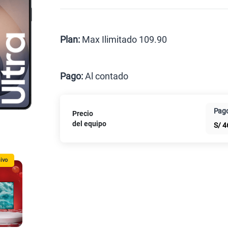
Celular liberado
Postpago
Prepago
Plan:
Max Ilimitado 109.90
Max
Pago:
Al contado
Al contado
Cuotas Cl
Pago
Precio
Paga solo
del equipo
S/
4
ivo
Paga solo
Paga solo