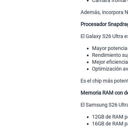
Cámara frontal
Además, incorpora Ni
Procesador Snapdrag
El Galaxy S26 Ultra 
Mayor potencia
Rendimiento sup
Mejor eficienci
Optimización a
Es el chip más potent
Memoria RAM con d
El Samsung S26 Ultra
12GB de RAM pa
16GB de RAM pa