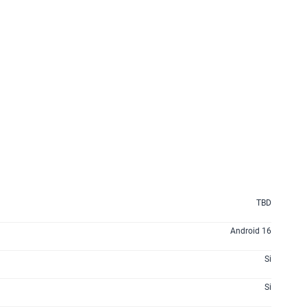
160GB
en alta velocidad
S/
109.90
175GB
en alta velocidad
S/
159.90
185GB
en alta velocidad
S/
189.90
200GB
en alta velocidad
S/
289.90
TBD
lanes
Android 16
Si
Si