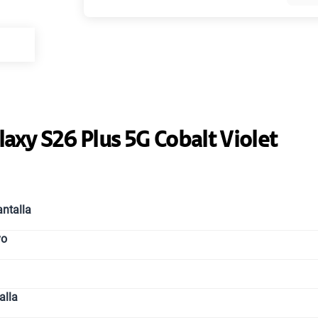
Paga solo
Ver más pl
laxy S26 Plus 5G Cobalt Violet
ntalla
vo
alla