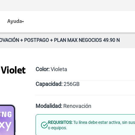
Ayuda
OVACIÓN + POSTPAGO + PLAN MAX NEGOCIOS 49.90 N
Color:
Violeta
 Violet
Capacidad:
256GB
Negro
Violeta
256GB
Modalidad:
Renovación
REQUISITOS:
Tu línea debe estar activa, sin s
Línea Nueva
Portabilidad
o equipos.