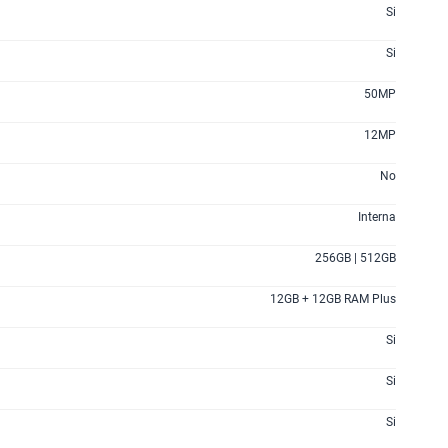
Si
Si
50MP
12MP
No
Interna
256GB | 512GB
12GB + 12GB RAM Plus
Si
Si
Si