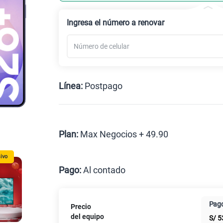
Ingresa el número a renovar
Línea:
Postpago
Postpago
Plan:
Max Negocios + 49.90
ivo
Max
Pago:
Al contado
Al contado
Cuotas Cl
Pago
Precio
Paga solo
del equipo
S/
5