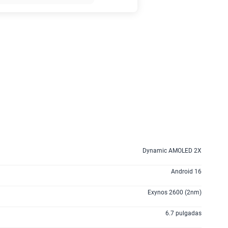
45GB
en alta velocidad
S/
49.90
anes
Dynamic AMOLED 2X
Android 16
Exynos 2600 (2nm)
6.7 pulgadas