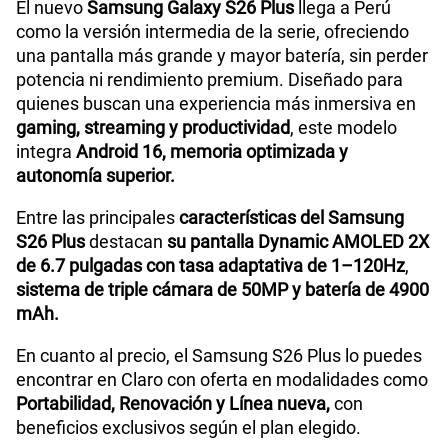
El nuevo
Samsung Galaxy S26 Plus
llega a Perú
como la versión intermedia de la serie, ofreciendo
una pantalla más grande y mayor batería, sin perder
Procesador
Exynos 2600 (2nm)
potencia ni rendimiento premium. Diseñado para
quienes buscan una experiencia más inmersiva en
gaming, streaming y productividad
, este modelo
Tamaño de Pantalla
6.7 pulgadas
integra
Android 16, memoria optimizada y
autonomía superior.
WiFI
Si
Entre las principales
características del Samsung
S26 Plus
destacan
su pantalla Dynamic AMOLED 2X
de 6.7 pulgadas con tasa adaptativa de 1–120Hz
,
Bluetooth
Si
sistema de triple cámara de 50MP y batería de 4900
mAh.
En cuanto al precio, el Samsung S26 Plus lo puedes
Cámara de fotos Principal
50MP
encontrar en Claro con oferta en modalidades como
Portabilidad, Renovación y Línea nueva,
con
beneficios exclusivos según el plan elegido.
Cámara de fotos Frontal
12MP