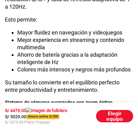
Reconocimiento Facial
Si
a 120Hz.
Esto permite:
Lector de Huella
Si
Mayor fluidez en navegación y videojuegos
Mejor experiencia en streaming y contenido
multimedia
VoLTE
Si
Ahorro de batería gracias a la adaptación
inteligente de Hz
Colores más intensos y negros más profundos
VoWiFi
Si
Su tamaño lo convierte en el equilibrio perfecto
entre productividad y entretenimiento.
Compatibilidad con eSIM
Sí
Sistema de cámaras avanzadas con zoom óptico
S/
4479.00
Elegir
El Samsung S26 Plus mantiene el sistema
S/
5029.00
Ahorra online S/
290
equipo
profesional de triple cámara:
S/
5319.00
Precio Prepago
Cámara principal de 50 MP