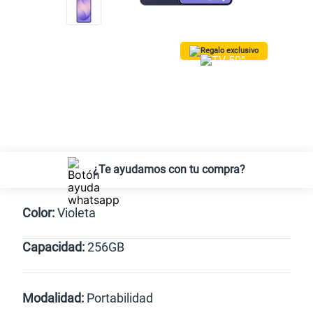
Regalo exclusivo
¡Lleva una TV 50” QLED Vision AI
Smart TV SAMSUNG GRATIS!
Solo para las
5 primeras compras.
*Valido para Lima Metropolitana
¿Te ayudamos con tu compra?
Color:
Violeta
Capacidad:
256GB
Negro
Violeta
256GB
Modalidad:
Portabilidad