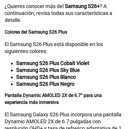
¿Quieres conocer más del
Samsung S26+
? A
continuación, revisa todas sus características a
detalle.
Radio FM
No
Colores del Samsung S26 Plus
Tipo de Batería
Interna
El Samsung S26 Plus está disponible en los
siguientes colores:
Samsung S26 Plus Cobalt Violet
Capacidad Memoria Interna
256GB | 512GB
Samsung S26 Plus Sky Blue
Samsung S26 Plus Blanco
Samsung S26 Plus Negro
Capacidad Memoria RAM
12GB + 12GB RAM Plus
Pantalla Dynamic AMOLED 2X de 6.7” para una
experiencia más inmersiva
GPS
Si
El Samsung Galaxy S26 Plus incorpora una pantalla
Dynamic AMOLED 2X de 6.7 pulgadas con
resolución QHD+ y tasa de refresco adaptativa de 1