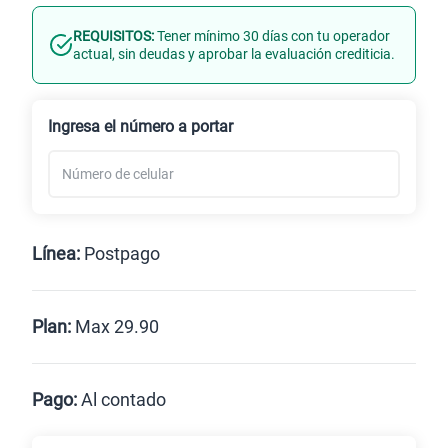
REQUISITOS:
Tener mínimo 30 días con tu operador
Línea Nueva
Portabilidad
actual, sin deudas y aprobar la evaluación crediticia.
Renovación
Celular liberado
Ingresa el número a portar
Línea:
Postpago
Postpago
Prepago
Plan:
Max 29.90
Max
Max Ilimitado
Pago:
Al contado