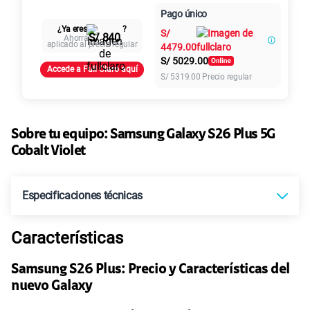
Paga en
Pago único
Al contado
Cuotas Claro
25GB
en alta velocidad
cuotas sin
¿Ya eres
?
S/
29.90
S/
intereses
S/ 840
Ahorra
aplicado al precio regular
4479.00
S/
5029.00
Accede a Full Claro aquí
Paga solo
S/
5319.00
Precio regular
45GB
en alta velocidad
S/
49.90
Sobre tu equipo:
Samsung
Galaxy S26 Plus 5G
Cobalt Violet
Paga solo
Especificaciones técnicas
Ver más planes
Características
Tecnología de Pantalla
Dynamic AMOLED 2X
Samsung S26 Plus: Precio y Características del
nuevo Galaxy
Sistema operativo
Android 16