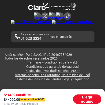
Devoluciones por interrupciones
Consultas en línea
Atención de reclamos
Samsung A57
Consulta de reclamos
Consulta de IMEI
Adquirientes iPhone 6, 6S y SE
Hablando Claro
Mensaje de Seguridad
Samsung S25 Ultra
Consideraciones
Términos y Condiciones de Tienda Claro
Libro de Reclamaciones
Legales de marketplace
Para ventas y servicios
Para información
01 620 3334
América Móvil Perú S.A.C. | RUC 20467534026
Todos los derechos reservados 2026
|
Términos y condiciones de la web
|
Condiciones de garantía de equipos
|
|
Política de Privacidad
Derechos ARCO
|
|
Sistema de consultas Tarifarias
Neutralidad de Red
|
Sistema de Consulta de Deudas
Legal y regulatorio
S/
4409.00
Elegir
S/
4959.00
Ahorra online S/
360
equipo
S/
5319.00
Precio Prepago