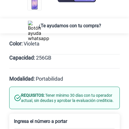
Regalo exclusivo
¡Lleva una TV 50” QLED Vision AI
Smart TV SAMSUNG GRATIS!
Solo para las
5 primeras compras.
*Valido para Lima Metropolitana
¿Te ayudamos con tu compra?
Color:
Violeta
Capacidad:
256GB
Negro
Violeta
256GB
Modalidad:
Portabilidad