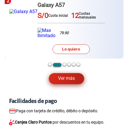
Samsung S21 Ultra
,
Samsung S22 Ultra
,
Samsung
S25 FE
,
Samsung S26
,
Samsung S26 Plus
,
Samsung
S26 Ultra.
Top equipos
sin cuota inicial
3
Redmi Note 15 pro plus
S/0
12
Cuotas
Cuota inicial
mensuales
79.90
Lo quiero
Ver más