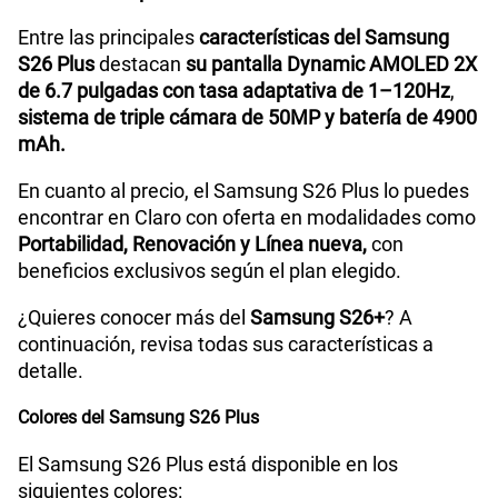
S/
56.90
como la versión intermedia de la serie, ofreciendo
una pantalla más grande y mayor batería, sin perder
Procesador
Exynos 2600 (2nm)
potencia ni rendimiento premium. Diseñado para
Paga solo
quienes buscan una experiencia más inmersiva en
gaming, streaming y productividad
, este modelo
Tamaño de Pantalla
6.7 pulgadas
75 GB
en alta velocidad
integra
Android 16, memoria optimizada y
S/
60.90
autonomía superior.
WiFI
Si
Entre las principales
características del Samsung
Paga solo
S26 Plus
destacan
su pantalla Dynamic AMOLED 2X
de 6.7 pulgadas con tasa adaptativa de 1–120Hz
,
Ver menos planes
Bluetooth
Si
sistema de triple cámara de 50MP y batería de 4900
mAh.
En cuanto al precio, el Samsung S26 Plus lo puedes
Cámara de fotos Principal
50MP
encontrar en Claro con oferta en modalidades como
Portabilidad, Renovación y Línea nueva,
con
beneficios exclusivos según el plan elegido.
Cámara de fotos Frontal
12MP