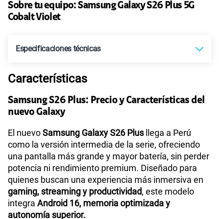
Paga en
Pago único
25GB
en alta velocidad
Al contado
Cuotas Claro
cuotas sin
¿Ya eres
?
S/
29.90
S/ 910
Ahorra
S/
4409.00
intereses
aplicado al precio regular
S/
4959.00
Accede a Full Claro aquí
S/
5319.00
Precio regular
Paga solo
45GB
en alta velocidad
Sobre tu equipo:
Samsung
Galaxy S26 Plus 5G
S/
49.90
Cobalt Violet
Paga solo
Especificaciones técnicas
30GB
en alta velocidad
S/
39.90
Características
Tecnología de Pantalla
Dynamic AMOLED 2X
Samsung S26 Plus: Precio y Características del
Paga solo
nuevo Galaxy
Sistema operativo
Android 16
60GB
en alta velocidad
El nuevo
Samsung Galaxy S26 Plus
llega a Perú