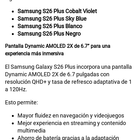
¿Quieres conocer más del
Samsung S26+
? A
continuación, revisa todas sus características a
detalle.
Radio FM
No
Colores del Samsung S26 Plus
Tipo de Batería
Interna
El Samsung S26 Plus está disponible en los
siguientes colores:
Samsung S26 Plus Cobalt Violet
Capacidad Memoria Interna
256GB | 512GB
Samsung S26 Plus Sky Blue
Samsung S26 Plus Blanco
Samsung S26 Plus Negro
Capacidad Memoria RAM
12GB + 12GB RAM Plus
Pantalla Dynamic AMOLED 2X de 6.7” para una
experiencia más inmersiva
GPS
Si
El Samsung Galaxy S26 Plus incorpora una pantalla
Dynamic AMOLED 2X de 6.7 pulgadas con
resolución QHD+ y tasa de refresco adaptativa de 1
Reconocimiento Facial
Si