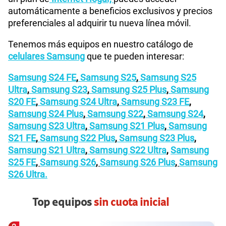
El Samsung S26 Plus en Perú se encuentra
disponible en
Claro
a un
precio especial
de
lanzamiento. El costo final dependerá de la
modalidad elegida:
Portabilidad
,
Renovación
,
Línea
nueva o equipo liberado.
Además, si ya eres cliente
Full Claro
y cuentas con
un plan de
Internet Hogar,
puedes acceder
automáticamente a beneficios exclusivos y precios
preferenciales al adquirir tu nueva línea móvil.
Tenemos más equipos en nuestro catálogo de
celulares Samsung
que te pueden interesar:
Samsung S24 FE
,
Samsung S25
,
Samsung S25
Ultra
,
Samsung S23
,
Samsung S25 Plus
,
Samsung
S20 FE
,
Samsung S24 Ultra
,
Samsung S23 FE
,
Samsung S24 Plus
,
Samsung S22
,
Samsung S24
,
Samsung S23 Ultra
,
Samsung S21 Plus
,
Samsung
S21 FE
,
Samsung S22 Plus
,
Samsung S23 Plus
,