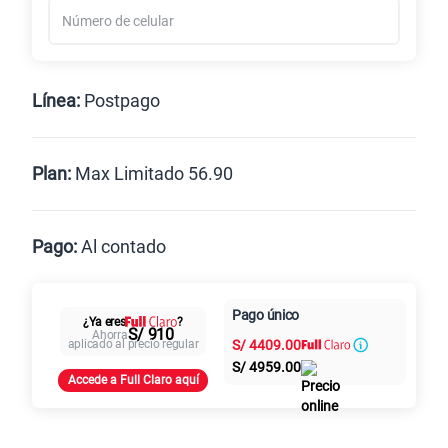
REQUISITOS:
Tener mínimo 30 días con tu operador
Línea Nueva
Portabilidad
actual, sin deudas y aprobar la evaluación crediticia.
Renovación
Celular liberado
Ingresa el número a portar
Línea:
Postpago
Postpago
Prepago
Plan:
Max Limitado 56.90
Max
Max Ilimitado
Pago:
Al contado