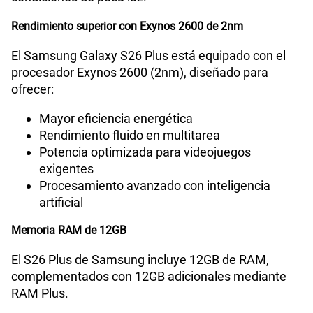
Cámara ultra gran angular de 12 MP
Teleobjetivo de 10 MP con zoom óptico 3X
Cámara frontal de 12 MP
Además, integra mejoras en procesamiento de
imagen con funciones de Nightography impulsadas
por IA, permitiendo capturas más claras incluso en
condiciones de poca luz.
Rendimiento superior con Exynos 2600 de 2nm
El Samsung Galaxy S26 Plus está equipado con el
procesador Exynos 2600 (2nm), diseñado para
ofrecer:
Mayor eficiencia energética
Rendimiento fluido en multitarea
Potencia optimizada para videojuegos
exigentes
Procesamiento avanzado con inteligencia