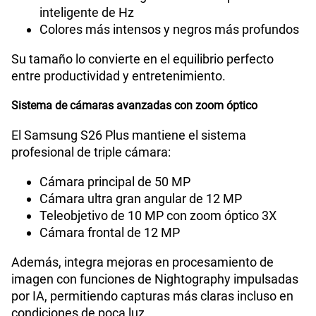
a 120Hz.
Esto permite:
Lector de Huella
Si
Mayor fluidez en navegación y videojuegos
Mejor experiencia en streaming y contenido
multimedia
VoLTE
Si
Ahorro de batería gracias a la adaptación
inteligente de Hz
Colores más intensos y negros más profundos
VoWiFi
Si
Su tamaño lo convierte en el equilibrio perfecto
entre productividad y entretenimiento.
Compatibilidad con eSIM
Sí
Sistema de cámaras avanzadas con zoom óptico
El Samsung S26 Plus mantiene el sistema
profesional de triple cámara:
Cámara principal de 50 MP