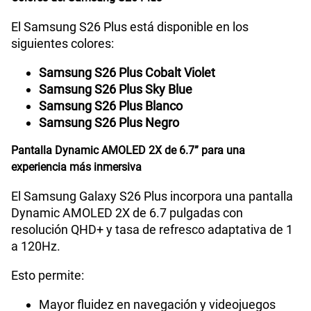
beneficios exclusivos según el plan elegido.
Cámara de fotos Frontal
12MP
¿Quieres conocer más del
Samsung S26+
? A
continuación, revisa todas sus características a
detalle.
Radio FM
No
Colores del Samsung S26 Plus
Tipo de Batería
Interna
El Samsung S26 Plus está disponible en los
siguientes colores:
Samsung S26 Plus Cobalt Violet
Capacidad Memoria Interna
256GB | 512GB
Samsung S26 Plus Sky Blue
Samsung S26 Plus Blanco
Samsung S26 Plus Negro
Capacidad Memoria RAM
12GB + 12GB RAM Plus
Pantalla Dynamic AMOLED 2X de 6.7” para una
experiencia más inmersiva
GPS
Si
El Samsung Galaxy S26 Plus incorpora una pantalla