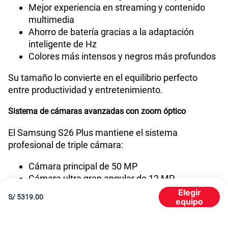
Dynamic AMOLED 2X de 6.7 pulgadas con
resolución QHD+ y tasa de refresco adaptativa de 1
Reconocimiento Facial
Si
a 120Hz.
Esto permite:
Lector de Huella
Si
Mayor fluidez en navegación y videojuegos
Mejor experiencia en streaming y contenido
multimedia
VoLTE
Si
Ahorro de batería gracias a la adaptación
inteligente de Hz
Colores más intensos y negros más profundos
VoWiFi
Si
Su tamaño lo convierte en el equilibrio perfecto
entre productividad y entretenimiento.
Compatibilidad con eSIM
Sí
Sistema de cámaras avanzadas con zoom óptico
Elegir
S/
5319.00
equipo
El Samsung S26 Plus mantiene el sistema
profesional de triple cámara: