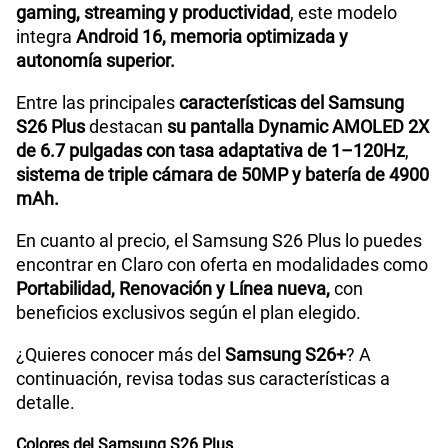
nuevo Galaxy
Sistema operativo
Android 16
Paga solo
El nuevo
Samsung Galaxy S26 Plus
llega a Perú
como la versión intermedia de la serie, ofreciendo
75 GB
en alta velocidad
una pantalla más grande y mayor batería, sin perder
Procesador
Exynos 2600 (2nm)
S/
55.90
potencia ni rendimiento premium. Diseñado para
quienes buscan una experiencia más inmersiva en
gaming, streaming y productividad
, este modelo
Paga solo
Tamaño de Pantalla
6.7 pulgadas
integra
Android 16, memoria optimizada y
autonomía superior.
Ver menos planes
WiFI
Si
Entre las principales
características del Samsung
S26 Plus
destacan
su pantalla Dynamic AMOLED 2X
de 6.7 pulgadas con tasa adaptativa de 1–120Hz
,
Bluetooth
Si
sistema de triple cámara de 50MP y batería de 4900
mAh.
En cuanto al precio, el Samsung S26 Plus lo puedes
Cámara de fotos Principal
50MP
encontrar en Claro con oferta en modalidades como
Portabilidad, Renovación y Línea nueva,
con