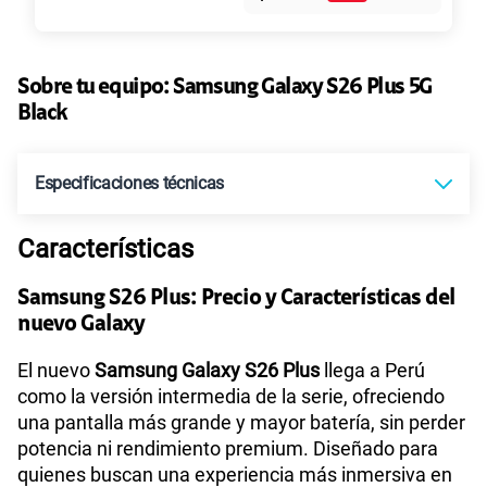
Max
Max Ilimitado
Pago:
Al contado
Paga en
Pago único
Precio
10GB
en alta velocidad
Al contado
Cuotas Claro
cuotas sin
S/
29.90
del equipo
S/
5319.00
intereses
Paga solo
Sobre tu equipo:
Samsung
Galaxy S26 Plus 5G
Black
45GB
en alta velocidad
S/
49.90
Especificaciones técnicas
Paga solo
Características
Tecnología de Pantalla
Dynamic AMOLED 2X
30GB
en alta velocidad
S/
39.90
Samsung S26 Plus: Precio y Características del