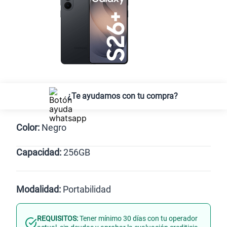
Regalo exclusivo
¡Lleva una TV 50” QLED Vision AI
Smart TV SAMSUNG GRATIS!
Solo para las
5 primeras compras.
*Valido para Lima Metropolitana
¿Te ayudamos con tu compra?
Color:
Negro