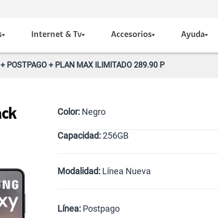
s
Internet & Tv
Accesorios
Ayuda
 + POSTPAGO + PLAN MAX ILIMITADO 289.90 P
Color:
Negro
ack
Capacidad:
256GB
Violeta
Negro
256GB
Modalidad:
Línea Nueva
Línea Nueva
Portabilidad
Línea:
Postpago