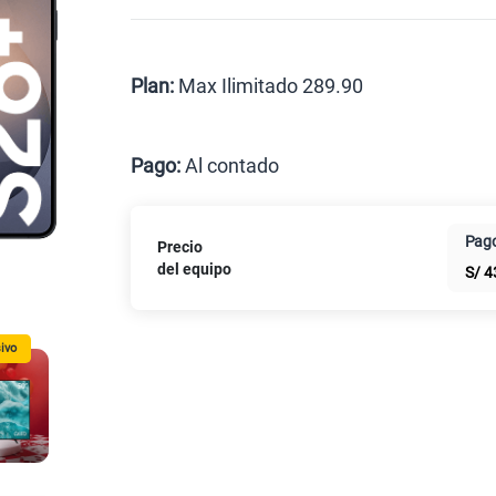
Celular liberado
Postpago
Prepago
Plan:
Max Ilimitado 289.90
Max
Pago:
Al contado
Al contado
Cuotas Cl
Pago
Precio
Paga solo
del equipo
S/
4
ivo
Paga solo
Paga solo