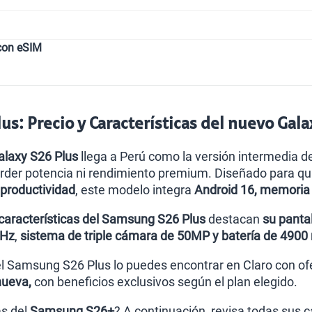
con eSIM
s: Precio y Características del nuevo Gala
laxy S26 Plus
llega a Perú como la versión intermedia de
erder potencia ni rendimiento premium. Diseñado para q
 productividad
, este modelo integra
Android 16, memoria 
características del Samsung S26 Plus
destacan
su panta
0Hz
,
sistema de triple cámara de 50MP y batería de 4900
 el Samsung S26 Plus lo puedes encontrar en Claro con 
nueva,
con beneficios exclusivos según el plan elegido.
s del
Samsung S26+
? A continuación, revisa todas sus ca