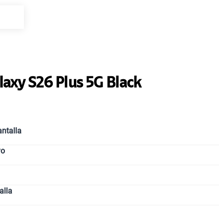
Paga solo
Paga solo
laxy S26 Plus 5G Black
Paga solo
ntalla
Paga solo
vo
Ver menos p
alla