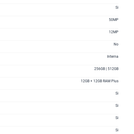
Si
50MP
12MP
No
Interna
256GB | 512GB
12GB + 12GB RAM Plus
Si
Si
Si
Si