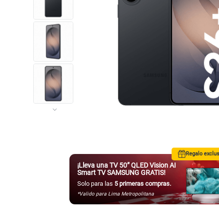
Regalo exclus
¡Lleva una TV 50” QLED Vision AI
Smart TV SAMSUNG GRATIS!
Solo para las
5 primeras compras.
*Valido para Lima Metropolitana