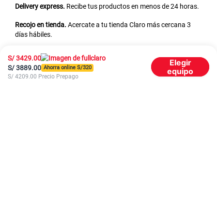
Delivery express.
Recibe tus productos en menos de 24 horas.
Recojo en tienda.
Acercate a tu tienda Claro más cercana 3
días hábiles.
S/
3429.00
Elegir
S/
3889.00
Ahorra online S/
320
equipo
S/
4209.00
Precio Prepago
Preguntas frecuentes
¿Cuánto cuesta el Samsung S26 en Perú?
¿Qué ofertas del Samsung S26 hay
disponibles en Claro?
¿Cuál es la fecha de lanzamiento del