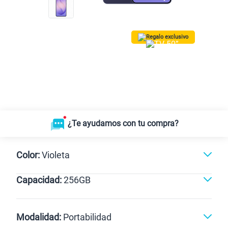
Regalo exclusivo
¡Lleva una TV 50” QLED Vision AI
Smart TV SAMSUNG GRATIS!
Solo para las
5 primeras compras.
*Valido para Lima Metropolitana
¿Te ayudamos con tu compra?
Color:
Violeta
Capacidad:
256GB
Negro
256GB
Modalidad:
Portabilidad