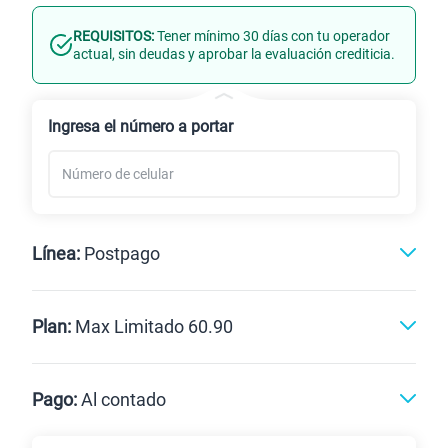
REQUISITOS:
Tener mínimo 30 días con tu operador
Línea Nueva
Portabilidad
actual, sin deudas y aprobar la evaluación crediticia.
Renovación
Celular liberado
Ingresa el número a portar
Línea:
Postpago
Postpago
Prepago
Plan:
Max Limitado 60.90
Max
Max Ilimitado
Pago:
Al contado