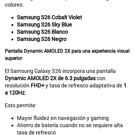
colores:
Samsung S26 Cobalt Violet
Radio FM
No
Samsung S26 Sky Blue
Samsung S26 Blanco
Samsung S26 Negro
Tipo de Batería
Interna
Pantalla Dynamic AMOLED 2X para una experiencia visual
superior
Capacidad Memoria Interna
256GB | 512GB
El Samsung Galaxy S26 incorpora una pantalla
Dynamic AMOLED 2X de 6.3 pulgadas
con
resolución
FHD+
y tasa de refresco adaptativa de
1
Capacidad Memoria RAM
12GB RAM + 12GB RAM Plus
a 120Hz
.
Esto permite:
GPS
Si
Mayor fluidez en navegación y gaming
Ahorro de batería cuando no se requiere alta
tasa de refresco