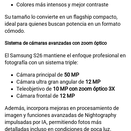
Reconocimiento Facial
Si
Colores más intensos y mejor contraste
Su tamaño lo convierte en un flagship compacto,
ideal para quienes buscan potencia en un formato
Lector de Huella
Si
cómodo.
Sistema de cámaras avanzadas con zoom óptico
Compatibilidad con eSIM
Sí
El Samsung S26 mantiene el enfoque profesional en
fotografía con un sistema triple:
Cámara principal de
50 MP
Cámara ultra gran angular de
12 MP
Teleobjetivo de
10 MP con zoom óptico 3X
Cámara frontal de
12 MP
Además, incorpora mejoras en procesamiento de
imagen y funciones avanzadas de Nightography
impulsadas por IA, permitiendo fotos más
detalladas incluso en condiciones de poca luz.