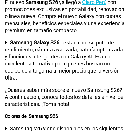
El nuevo
Samsung S26
ya llegó a
Claro Perú
con
promociones exclusivas en portabilidad, renovación
o línea nueva. Compra el nuevo Galaxy con cuotas
Procesador
Exynos 2600 (2nm)
mensuales, beneficios especiales y una experiencia
premium en tamaño compacto.
Tamaño de Pantalla
6.3 pulgadas
El
Samsung Galaxy S26
destaca por su potente
rendimiento, cámara avanzada, batería optimizada
y funciones inteligentes con Galaxy AI. Es una
WiFI
Si
excelente alternativa para quienes buscan un
equipo de alta gama a mejor precio que la versión
Ultra.
Bluetooth
Si
¿Quieres saber más sobre el nuevo Samsung S26?
A continuación, conoce todos los detalles a nivel de
características. ¡Toma nota!
Cámara de fotos Principal
50 MP
Colores del Samsung S26
El Samsung s26 viene disponibles en los siguientes
Cámara de fotos Frontal
12 MP