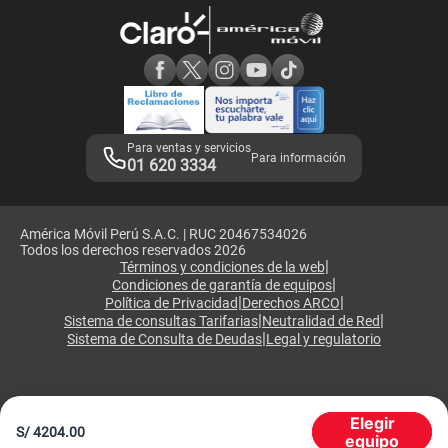
Atención de reclamos
Samsung A57
Consulta de reclamos
Consulta de IMEI
Adquirientes iPhone 6, 6S y SE
Hablando Claro
Mensaje de Seguridad
Samsung S25 Ultra
Consideraciones
Términos y Condiciones de Tienda Claro
Libro de Reclamaciones
Legales de marketplace
Para ventas y servicios
Para información
01 620 3334
América Móvil Perú S.A.C. | RUC 20467534026
Todos los derechos reservados 2026
|
Términos y condiciones de la web
|
Condiciones de garantía de equipos
|
|
Política de Privacidad
Derechos ARCO
|
|
Sistema de consultas Tarifarias
Neutralidad de Red
|
Sistema de Consulta de Deudas
Legal y regulatorio
Elegir
S/
4204.00
equipo