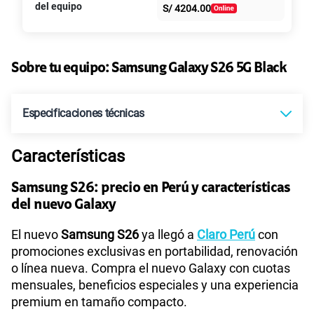
S/
79.90
del equipo
Paga solo
S/
4204.00
intereses
135GB
en alta velocidad
S/
95.90
Paga solo
Sobre tu equipo:
Samsung
Galaxy S26 5G Black
160GB
en alta velocidad
Especificaciones técnicas
S/
109.90
Paga solo
Características
Tecnología de Pantalla
Dynamic AMOLED 2X
110GB
en alta velocidad
S/
69.90
Paga solo
Samsung S26: precio en Perú y características
del nuevo Galaxy
Sistema operativo
Android 16
175GB
en alta velocidad
El nuevo
Samsung S26
ya llegó a
Claro Perú
con
S/
159.90
Paga solo
promociones exclusivas en portabilidad, renovación
o línea nueva. Compra el nuevo Galaxy con cuotas
Procesador
Exynos 2600 (2nm)
mensuales, beneficios especiales y una experiencia
185GB
en alta velocidad
S/
189.90
premium en tamaño compacto.
Paga solo