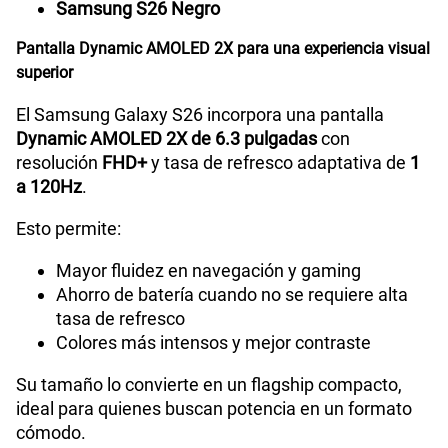
Samsung S26 Negro
Tipo de Batería
Interna
Pantalla Dynamic AMOLED 2X para una experiencia visual
superior
Capacidad Memoria Interna
256GB | 512GB
El Samsung Galaxy S26 incorpora una pantalla
Dynamic AMOLED 2X de 6.3 pulgadas
con
resolución
FHD+
y tasa de refresco adaptativa de
1
Capacidad Memoria RAM
12GB RAM + 12GB RAM Plus
a 120Hz
.
Esto permite:
GPS
Si
Mayor fluidez en navegación y gaming
Ahorro de batería cuando no se requiere alta
tasa de refresco
Reconocimiento Facial
Si
Colores más intensos y mejor contraste
Su tamaño lo convierte en un flagship compacto,
ideal para quienes buscan potencia en un formato
Lector de Huella
Si
cómodo.