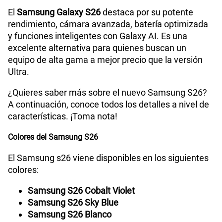
Tamaño de Pantalla
6.3 pulgadas
El
Samsung Galaxy S26
destaca por su potente
200GB
en alta velocidad
rendimiento, cámara avanzada, batería optimizada
S/
289.90
Paga solo
y funciones inteligentes con Galaxy AI. Es una
WiFI
Si
excelente alternativa para quienes buscan un
equipo de alta gama a mejor precio que la versión
Ver menos planes
Ultra.
Bluetooth
Si
¿Quieres saber más sobre el nuevo Samsung S26?
A continuación, conoce todos los detalles a nivel de
características. ¡Toma nota!
Cámara de fotos Principal
50 MP
Colores del Samsung S26
El Samsung s26 viene disponibles en los siguientes
Cámara de fotos Frontal
12 MP
colores:
Samsung S26 Cobalt Violet
Radio FM
No
Samsung S26 Sky Blue
Samsung S26 Blanco