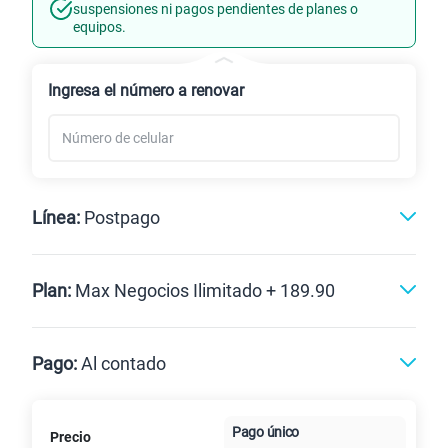
Línea Nueva
Portabilidad
suspensiones ni pagos pendientes de planes o
equipos.
Renovación
Ingresa el número a renovar
Línea:
Postpago
Postpago
Plan:
Max Negocios Ilimitado + 189.90
Max
Max Ilimitado
Pago:
Al contado
Paga en
125GB
en alta velocidad
Pago único
Precio
Al contado
Cuotas Claro
cuotas sin