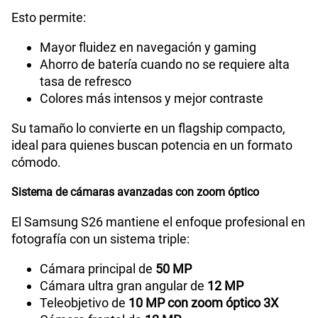
Esto permite:
GPS
Si
Mayor fluidez en navegación y gaming
Ahorro de batería cuando no se requiere alta
tasa de refresco
Reconocimiento Facial
Si
Colores más intensos y mejor contraste
Su tamaño lo convierte en un flagship compacto,
ideal para quienes buscan potencia en un formato
Lector de Huella
Si
cómodo.
Sistema de cámaras avanzadas con zoom óptico
Compatibilidad con eSIM
Sí
El Samsung S26 mantiene el enfoque profesional en
fotografía con un sistema triple:
Cámara principal de
50 MP
Cámara ultra gran angular de
12 MP
Teleobjetivo de
10 MP con zoom óptico 3X