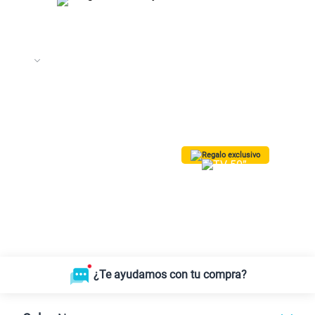
Regalo exclusivo
¡Lleva una TV 50” QLED Vision AI
Smart TV SAMSUNG GRATIS!
Solo para las
5 primeras compras.
*Valido para Lima Metropolitana
¿Te ayudamos con tu compra?