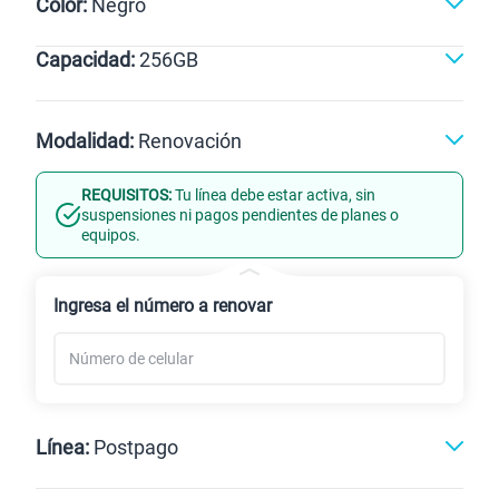
Color:
Negro
Capacidad:
256GB
Negro
256GB
Modalidad:
Renovación
REQUISITOS:
Tu línea debe estar activa, sin
Línea Nueva
Portabilidad
suspensiones ni pagos pendientes de planes o
equipos.
Renovación
Celular liberado
Ingresa el número a renovar
Línea:
Postpago