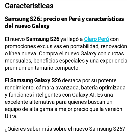
Características
Tecnología de Pantalla
Dynamic AMOLED 2X
175GB
en alta velocidad
S/
159.90
Samsung S26: precio en Perú y características
Paga solo
del nuevo Galaxy
Sistema operativo
Android 16
185GB
en alta velocidad
El nuevo
Samsung S26
ya llegó a
Claro Perú
con
S/
189.90
Paga solo
promociones exclusivas en portabilidad, renovación
o línea nueva. Compra el nuevo Galaxy con cuotas
Procesador
Exynos 2600 (2nm)
mensuales, beneficios especiales y una experiencia
200GB
en alta velocidad
S/
289.90
premium en tamaño compacto.
Paga solo
Tamaño de Pantalla
6.3 pulgadas
El
Samsung Galaxy S26
destaca por su potente
Ver menos planes
rendimiento, cámara avanzada, batería optimizada
y funciones inteligentes con Galaxy AI. Es una
WiFI
Si
excelente alternativa para quienes buscan un
equipo de alta gama a mejor precio que la versión
Ultra.
Bluetooth
Si
¿Quieres saber más sobre el nuevo Samsung S26?