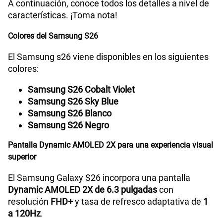
A continuación, conoce todos los detalles a nivel de
características. ¡Toma nota!
Cámara de fotos Principal
50 MP
Colores del Samsung S26
El Samsung s26 viene disponibles en los siguientes
Cámara de fotos Frontal
12 MP
colores:
Samsung S26 Cobalt Violet
Radio FM
No
Samsung S26 Sky Blue
Samsung S26 Blanco
Samsung S26 Negro
Tipo de Batería
Interna
Pantalla Dynamic AMOLED 2X para una experiencia visual
superior
Capacidad Memoria Interna
256GB | 512GB
El Samsung Galaxy S26 incorpora una pantalla
Dynamic AMOLED 2X de 6.3 pulgadas
con
resolución
FHD+
y tasa de refresco adaptativa de
1
Capacidad Memoria RAM
12GB RAM + 12GB RAM Plus
a 120Hz
.