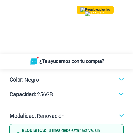
Regalo exclusivo
¡Lleva una TV 50” QLED Vision AI
Smart TV SAMSUNG GRATIS!
Solo para las
5 primeras compras.
*Valido para Lima Metropolitana
¿Te ayudamos con tu compra?
Color:
Negro
Capacidad:
256GB
Negro
256GB
Modalidad:
Renovación
REQUISITOS:
Tu línea debe estar activa, sin