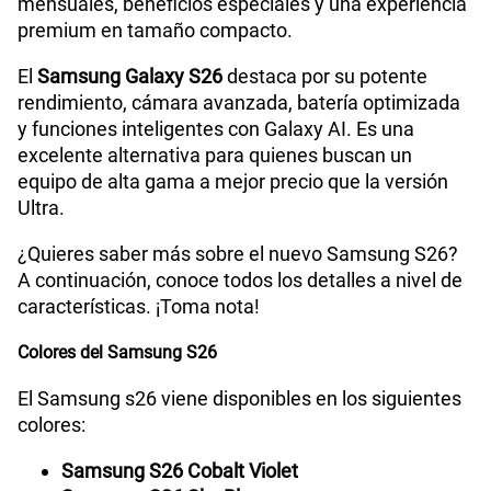
mensuales, beneficios especiales y una experiencia
premium en tamaño compacto.
Tamaño de Pantalla
6.3 pulgadas
El
Samsung Galaxy S26
destaca por su potente
rendimiento, cámara avanzada, batería optimizada
y funciones inteligentes con Galaxy AI. Es una
WiFI
Si
excelente alternativa para quienes buscan un
equipo de alta gama a mejor precio que la versión
Ultra.
Bluetooth
Si
¿Quieres saber más sobre el nuevo Samsung S26?
A continuación, conoce todos los detalles a nivel de
características. ¡Toma nota!
Cámara de fotos Principal
50 MP
Colores del Samsung S26
El Samsung s26 viene disponibles en los siguientes
Cámara de fotos Frontal
12 MP
colores:
Samsung S26 Cobalt Violet
Radio FM
No