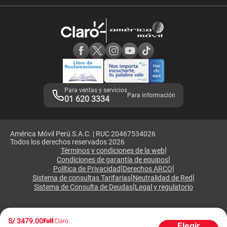
Velocidad de internet
Devoluciones por interrupciones
Consultas en línea
Atención de reclamos
Samsung A57
Consulta de reclamos
Consulta de IMEI
Adquirientes iPhone 6, 6S y SE
Hablando Claro
Mensaje de Seguridad
Samsung S25 Ultra
Consideraciones
Términos y Condiciones de Tienda Claro
Libro de Reclamaciones
Legales de marketplace
Para ventas y servicios
Para información
01 620 3334
América Móvil Perú S.A.C. | RUC 20467534026
Todos los derechos reservados 2026
|
Términos y condiciones de la web
|
Condiciones de garantía de equipos
|
|
Política de Privacidad
Derechos ARCO
|
|
Sistema de consultas Tarifarias
Neutralidad de Red
|
Sistema de Consulta de Deudas
Legal y regulatorio
S/
3479.00
Elegir