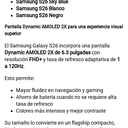
Samsung S26 Sky Blue
Samsung S26 Blanco
Samsung S26 Negro
Tipo de Batería
Interna
Pantalla Dynamic AMOLED 2X para una experiencia visual
superior
Capacidad Memoria Interna
256GB | 512GB
El Samsung Galaxy S26 incorpora una pantalla
Dynamic AMOLED 2X de 6.3 pulgadas
con
resolución
FHD+
y tasa de refresco adaptativa de
1
Capacidad Memoria RAM
12GB RAM + 12GB RAM Plus
a 120Hz
.
Esto permite:
GPS
Si
Mayor fluidez en navegación y gaming
Ahorro de batería cuando no se requiere alta
tasa de refresco
Reconocimiento Facial
Si
Colores más intensos y mejor contraste
Su tamaño lo convierte en un flagship compacto,