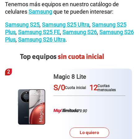
Tenemos más equipos en nuestro catálogo de
celulares
Samsung
que te pueden interesar:
Samsung S25
,
Samsung S25 Ultra
,
Samsung S25
Plus
,
Samsung S25 FE
,
Samsung S26
,
Samsung S26
Plus
,
Samsung S26 Ultra
.
Top equipos
sin cuota inicial
3
Galaxy A57
S/0
12
Cuotas
Cuota inicial
mensuales
79.90
Lo quiero