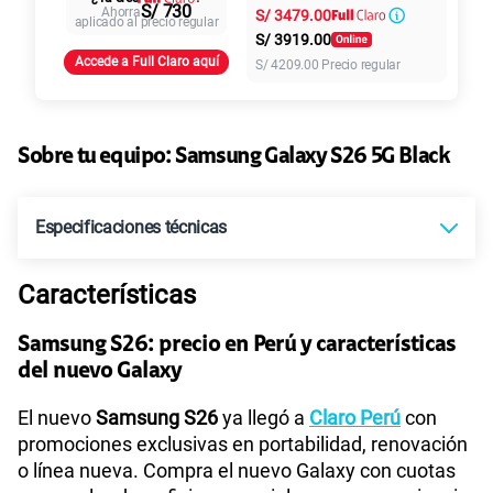
S/
29.90
S/ 730
Ahorra
S/
3479.00
Paga solo
intereses
aplicado al precio regular
S/
3919.00
Accede a Full Claro aquí
S/
4209.00
Precio regular
45GB
en alta velocidad
S/
49.90
Paga solo
Sobre tu equipo:
Samsung
Galaxy S26 5G Black
30GB
en alta velocidad
S/
39.90
Paga solo
Especificaciones técnicas
60GB
en alta velocidad
S/
56.90
Paga solo
Características
Tecnología de Pantalla
Dynamic AMOLED 2X
Samsung S26: precio en Perú y características
75 GB
en alta velocidad
S/
60.90
del nuevo Galaxy
Paga solo
Sistema operativo
Android 16
El nuevo
Samsung S26
ya llegó a
Claro Perú
con
Ver menos planes
promociones exclusivas en portabilidad, renovación
o línea nueva. Compra el nuevo Galaxy con cuotas
Procesador
Exynos 2600 (2nm)