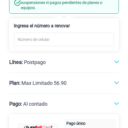
Línea Nueva
Portabilidad
suspensiones ni pagos pendientes de planes o
equipos.
Renovación
Celular liberado
Ingresa el número a renovar
Línea:
Postpago
Postpago
Prepago
Plan:
Max Limitado 56.90
Max
Max Ilimitado
Pago:
Al contado
Paga en
Pago único
25GB
en alta velocidad
Al contado
Cuotas Claro
cuotas sin
¿Ya eres
?