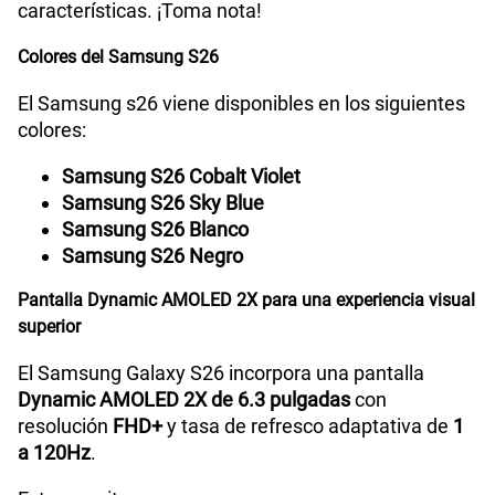
características. ¡Toma nota!
Cámara de fotos Principal
50 MP
Colores del Samsung S26
El Samsung s26 viene disponibles en los siguientes
Cámara de fotos Frontal
12 MP
colores:
Samsung S26 Cobalt Violet
Radio FM
No
Samsung S26 Sky Blue
Samsung S26 Blanco
Samsung S26 Negro
Tipo de Batería
Interna
Pantalla Dynamic AMOLED 2X para una experiencia visual
superior
Capacidad Memoria Interna
256GB | 512GB
El Samsung Galaxy S26 incorpora una pantalla
Dynamic AMOLED 2X de 6.3 pulgadas
con
resolución
FHD+
y tasa de refresco adaptativa de
1
Capacidad Memoria RAM
12GB RAM + 12GB RAM Plus
a 120Hz
.