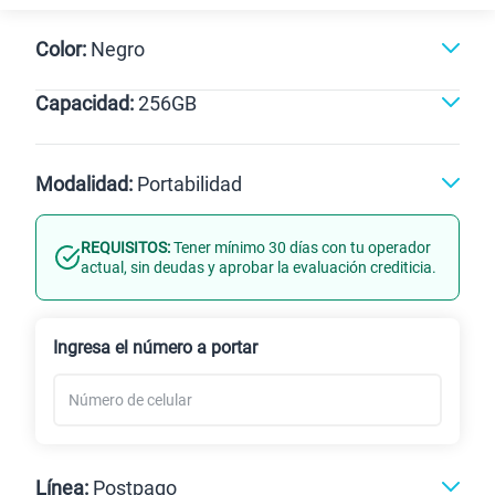
Color:
Negro
Capacidad:
256GB
Negro
256GB
Modalidad:
Portabilidad
REQUISITOS:
Tener mínimo 30 días con tu operador
Línea Nueva
Portabilidad
actual, sin deudas y aprobar la evaluación crediticia.
Renovación
Ingresa el número a portar
Línea:
Postpago