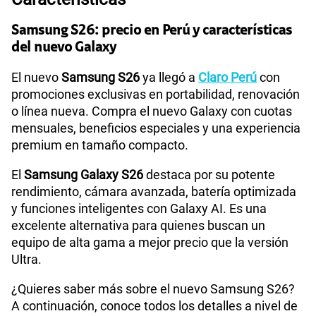
Tecnología de Pantalla
Dynamic AMOLED 2X
Samsung S26: precio en Perú y características
del nuevo Galaxy
Sistema operativo
Android 16
El nuevo
Samsung S26
ya llegó a
Claro Perú
con
promociones exclusivas en portabilidad, renovación
o línea nueva. Compra el nuevo Galaxy con cuotas
Procesador
Exynos 2600 (2nm)
mensuales, beneficios especiales y una experiencia
premium en tamaño compacto.
Tamaño de Pantalla
6.3 pulgadas
El
Samsung Galaxy S26
destaca por su potente
rendimiento, cámara avanzada, batería optimizada
y funciones inteligentes con Galaxy AI. Es una
WiFI
Si
excelente alternativa para quienes buscan un
equipo de alta gama a mejor precio que la versión
Ultra.
Bluetooth
Si
¿Quieres saber más sobre el nuevo Samsung S26?
A continuación, conoce todos los detalles a nivel de