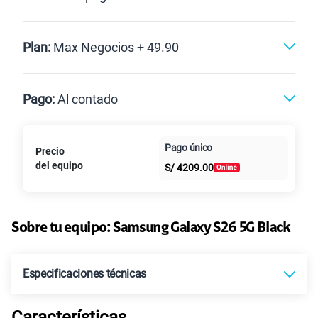
Postpago
Plan:
Max Negocios + 49.90
Max
Max Ilimitado
Pago:
Al contado
Paga en
Pago único
Precio
10GB
en alta velocidad
Al contado
Cuotas Claro
cuotas sin
S/
29.90
del equipo
Paga solo
S/
4209.00
intereses
45GB
en alta velocidad
S/
49.90
Paga solo
Sobre tu equipo:
Samsung
Galaxy S26 5G Black
Ver más planes
Especificaciones técnicas
Características