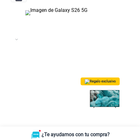
Regalo exclusivo
¡Lleva una TV 50” QLED Vision AI
Smart TV SAMSUNG GRATIS!
Solo para las
5 primeras compras.
*Valido para Lima Metropolitana
¿Te ayudamos con tu compra?