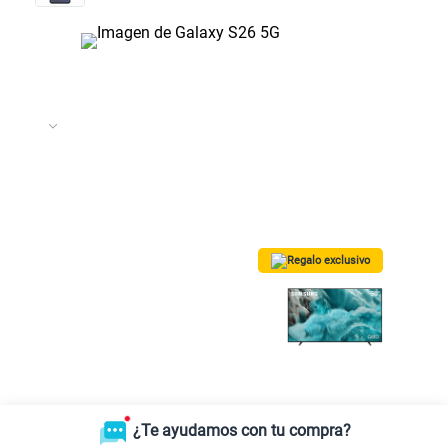
Regalo exclusivo
¡Lleva una TV 50” QLED Vision AI
Smart TV SAMSUNG GRATIS!
Solo para las
5 primeras compras.
*Valido para Lima Metropolitana
¿Te ayudamos con tu compra?