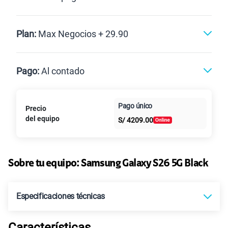
Postpago
Plan:
Max Negocios + 29.90
Max
Max Ilimitado
Pago:
Al contado
Paga en
Pago único
Precio
Al contado
Cuotas Claro
10GB
en alta velocidad
cuotas sin
S/
29.90
del equipo
Paga solo
S/
4209.00
intereses
45GB
en alta velocidad
S/
49.90
Paga solo
Sobre tu equipo:
Samsung
Galaxy S26 5G Black
Ver más planes
Especificaciones técnicas
Características