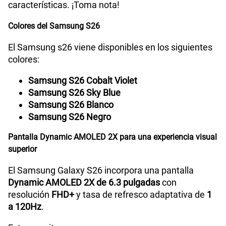
características. ¡Toma nota!
Cámara de fotos Principal
50 MP
Colores del Samsung S26
El Samsung s26 viene disponibles en los siguientes
Cámara de fotos Frontal
12 MP
colores:
Samsung S26 Cobalt Violet
Radio FM
No
Samsung S26 Sky Blue
Samsung S26 Blanco
Samsung S26 Negro
Tipo de Batería
Interna
Pantalla Dynamic AMOLED 2X para una experiencia visual
superior
Capacidad Memoria Interna
256GB | 512GB
El Samsung Galaxy S26 incorpora una pantalla
Dynamic AMOLED 2X de 6.3 pulgadas
con
resolución
FHD+
y tasa de refresco adaptativa de
1
Capacidad Memoria RAM
12GB RAM + 12GB RAM Plus
a 120Hz
.