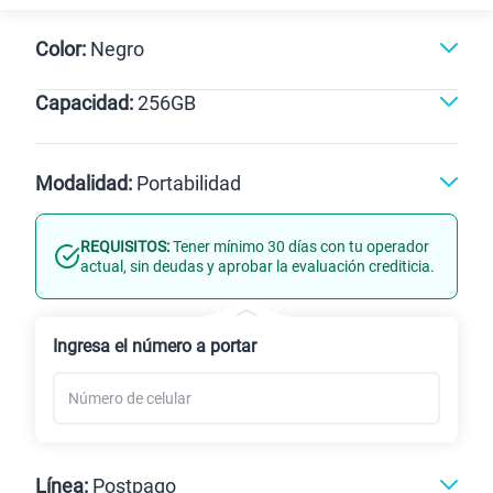
Color:
Negro
Capacidad:
256GB
Negro
256GB
Modalidad:
Portabilidad
REQUISITOS:
Tener mínimo 30 días con tu operador
Línea Nueva
Portabilidad
actual, sin deudas y aprobar la evaluación crediticia.
Renovación
Ingresa el número a portar
Línea:
Postpago