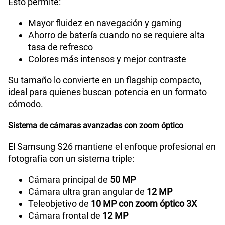
Esto permite:
GPS
Si
Mayor fluidez en navegación y gaming
Ahorro de batería cuando no se requiere alta
tasa de refresco
Reconocimiento Facial
Si
Colores más intensos y mejor contraste
Su tamaño lo convierte en un flagship compacto,
ideal para quienes buscan potencia en un formato
Lector de Huella
Si
cómodo.
Sistema de cámaras avanzadas con zoom óptico
Compatibilidad con eSIM
Sí
El Samsung S26 mantiene el enfoque profesional en
fotografía con un sistema triple:
Cámara principal de
50 MP
Cámara ultra gran angular de
12 MP
Teleobjetivo de
10 MP con zoom óptico 3X
Cámara frontal de
12 MP