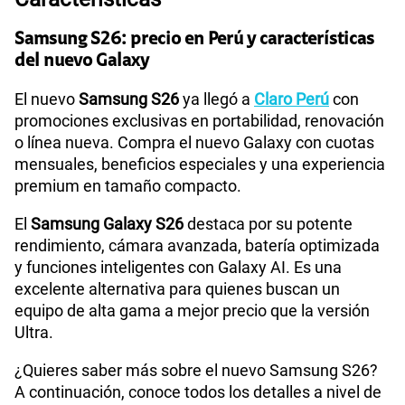
Tecnología de Pantalla
Dynamic AMOLED 2X
Samsung S26: precio en Perú y características
del nuevo Galaxy
Sistema operativo
Android 16
El nuevo
Samsung S26
ya llegó a
Claro Perú
con
promociones exclusivas en portabilidad, renovación
o línea nueva. Compra el nuevo Galaxy con cuotas
Procesador
Exynos 2600 (2nm)
mensuales, beneficios especiales y una experiencia
premium en tamaño compacto.
Tamaño de Pantalla
6.3 pulgadas
El
Samsung Galaxy S26
destaca por su potente
rendimiento, cámara avanzada, batería optimizada
y funciones inteligentes con Galaxy AI. Es una
WiFI
Si
excelente alternativa para quienes buscan un
equipo de alta gama a mejor precio que la versión
Ultra.
Bluetooth
Si
¿Quieres saber más sobre el nuevo Samsung S26?
A continuación, conoce todos los detalles a nivel de