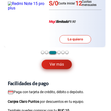
S/0
12
Cuotas
Cuota inicial
s
mensuales
79.90
Lo quiero
Ver más
Facilidades de pago
Paga con tarjeta de crédito, débito o depósito.
Canjea Claro Puntos
por descuentos en tu equipo.
También puedes comprar con tu
RUC 10
.