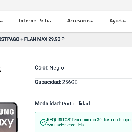
s
Internet & Tv
Accesorios
Ayuda
OSTPAGO + PLAN MAX 29.90 P
Color:
Negro
k
Capacidad:
256GB
Negro
256GB
Modalidad:
Portabilidad
REQUISITOS:
Tener mínimo 30 días con tu oper
Línea Nueva
Portabilidad
evaluación crediticia.