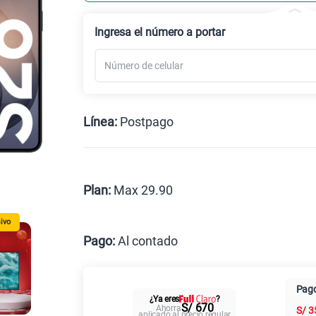
Celular liberado
Ingresa el número a portar
Línea:
Postpago
Postpago
Prepago
Plan:
Max 29.90
ivo
Max
Pago:
Al contado
Al contado
Cuotas Cl
Pago
¿Ya eres
?
Paga solo
S/ 670
Ahorra
S/
3
aplicado al precio regular