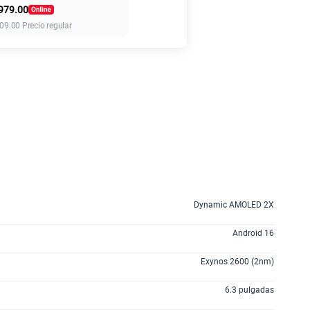
979.00
09.00
Precio regular
45GB
en alta velocidad
S/
49.90
anes
Dynamic AMOLED 2X
Android 16
Exynos 2600 (2nm)
6.3 pulgadas