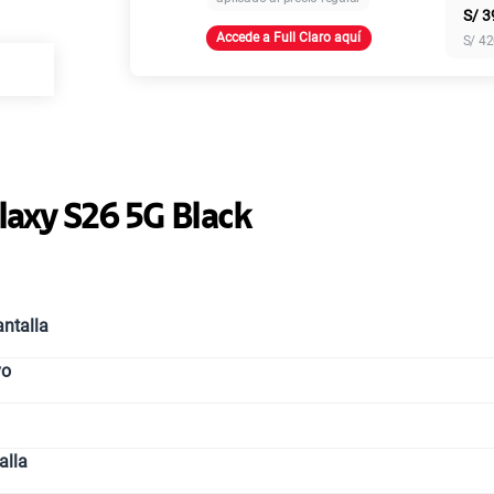
S/
3
Accede a Full Claro aquí
S/
42
Paga solo
Ver más pl
laxy S26 5G Black
ntalla
vo
alla