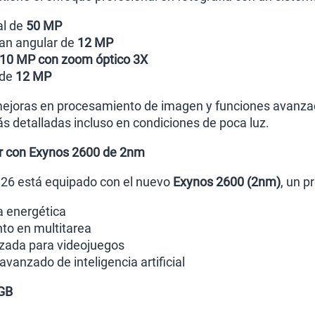
al de
50 MP
ran angular de
12 MP
10 MP con zoom óptico 3X
 de
12 MP
ejoras en procesamiento de imagen y funciones avanzad
s detalladas incluso en condiciones de poca luz.
r con Exynos 2600 de 2nm
26 está equipado con el nuevo
Exynos 2600 (2nm)
, un p
a energética
to en multitarea
izada para videojuegos
vanzado de inteligencia artificial
GB