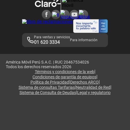
Consulta de reclamos
Consulta de IMEI
Adquirientes iPhone 6, 6S y SE
Hablando Claro
Mensaje de Seguridad
Samsung S25 Ultra
Consideraciones
Términos y Condiciones de Tienda Claro
Libro de Reclamaciones
Legales de marketplace
Para ventas y servicios
Para información
01 620 3334
América Móvil Perú S.A.C. | RUC 20467534026
Todos los derechos reservados 2026
|
Términos y condiciones de la web
|
Condiciones de garantía de equipos
|
|
Política de Privacidad
Derechos ARCO
|
|
Sistema de consultas Tarifarias
Neutralidad de Red
|
Sistema de Consulta de Deudas
Legal y regulatorio