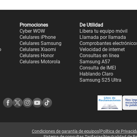
Promociones
De Utilidad
Cyber WOW
Libera tu equipo móvil
Celulares iPhone
Llamada por llamada
Celulares Samsung
Comprobantes electrónico
o
Celulares Xiaomi
Velocidad de internet
Celulares Honor
Consultas en línea
Celulares Motorola
Samsung A57
Consulta de IMEI
Hablando Claro
Samsung S25 Ultra
|
Condiciones de garantía de equipos
Política de Privaci
|
Sistema de consultas Tarifarias
Neutralidad de R