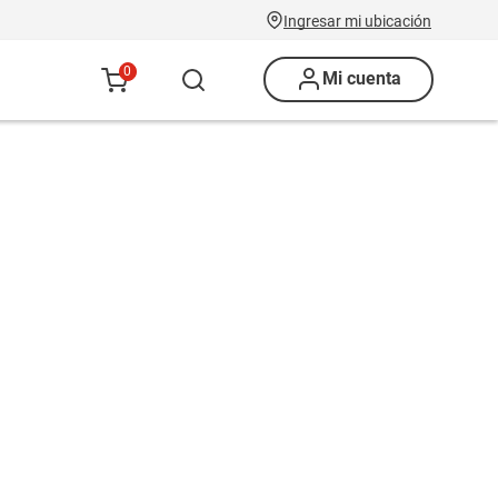
Ingresar mi ubicación
0
Mi cuenta