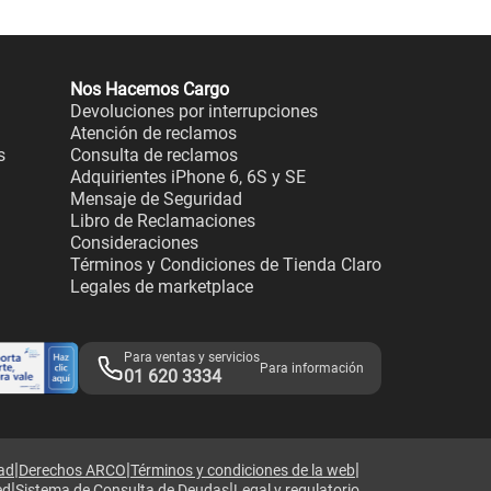
Nos Hacemos Cargo
Devoluciones por interrupciones
Atención de reclamos
s
Consulta de reclamos
Adquirientes iPhone 6, 6S y SE
Mensaje de Seguridad
Libro de Reclamaciones
Consideraciones
Términos y Condiciones de Tienda Claro
Legales de marketplace
Para ventas y servicios
Para información
01 620 3334
|
|
|
dad
Derechos ARCO
Términos y condiciones de la web
|
|
ed
Sistema de Consulta de Deudas
Legal y regulatorio