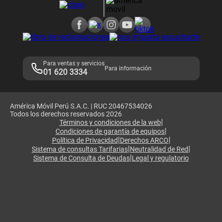
Consulta de reclamos
Consulta de IMEI
Adquirientes iPhone 6, 6S y SE
Hablando Claro
Mensaje de Seguridad
Samsung S25 Ultra
Consideraciones
Términos y Condiciones de Tienda Claro
Libro de Reclamaciones
Legales de marketplace
Para ventas y servicios
Para información
01 620 3334
América Móvil Perú S.A.C. | RUC 20467534026
Todos los derechos reservados 2026
|
Términos y condiciones de la web
|
Condiciones de garantía de equipos
|
|
Política de Privacidad
Derechos ARCO
|
|
Sistema de consultas Tarifarias
Neutralidad de Red
|
Sistema de Consulta de Deudas
Legal y regulatorio