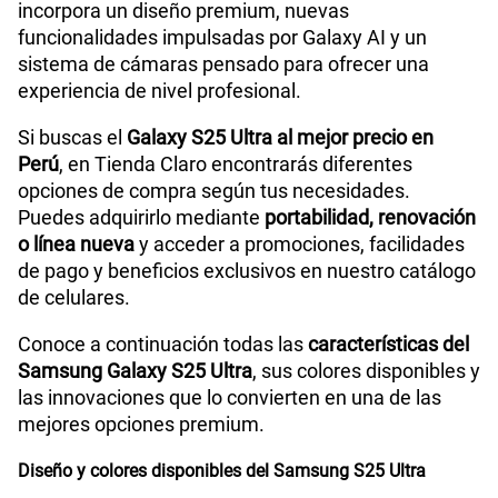
incorpora un diseño premium, nuevas
175GB
en alta velocidad
funcionalidades impulsadas por Galaxy AI y un
Tamaño de Pantalla
6.9"
S/
159.90
sistema de cámaras pensado para ofrecer una
experiencia de nivel profesional.
Paga solo
WiFI
Sí
Si buscas el
Galaxy S25 Ultra al mejor precio en
Perú
, en Tienda Claro encontrarás diferentes
185GB
en alta velocidad
opciones de compra según tus necesidades.
S/
189.90
Peso
218 g
Puedes adquirirlo mediante
portabilidad, renovación
o línea nueva
y acceder a promociones, facilidades
Paga solo
de pago y beneficios exclusivos en nuestro catálogo
de celulares.
Bluetooth
Sí
200GB
en alta velocidad
Conoce a continuación todas las
características del
S/
289.90
Samsung Galaxy S25 Ultra
, sus colores disponibles y
Cámara de fotos Principal
200MP + 50MP + 50MP + 10MP
las innovaciones que lo convierten en una de las
Paga solo
mejores opciones premium.
Diseño y colores disponibles del Samsung S25 Ultra
Cámara de fotos Frontal
12MP
Ver menos planes