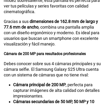
nitidez sobresaliente, esta pantalla es perfecta para
ver tus películas y series favoritas con calidad
cinematográfica.
Reconocimiento Facial
Si
Gracias a sus
dimensiones de 162.8 mm de largo y
77.6 mm de ancho
, combina una pantalla amplia
con un diseño ergonómico y moderno. Es ideal para
Lector de Huella
Si
usuarios que buscan un smartphone con excelente
visualización y fácil manejo.
Modelo
SM-S938B
Cámara de 200 MP para resultados profesionales
Debes conocer sobre sus 4 cámaras principales y su
cámara selfie. El Samsung Galaxy S25 Ultra cuenta
Dimensión
162.8 x 77.6 x 8.2
con un sistema de cámaras que no tiene rival:
Cámara principal de 200 MP
, perfecta para
Carga rápida
Sí
capturar imágenes de alta calidad con detalles
impresionantes.
Cámaras secundarias de 50 MP, 50 MP y 10