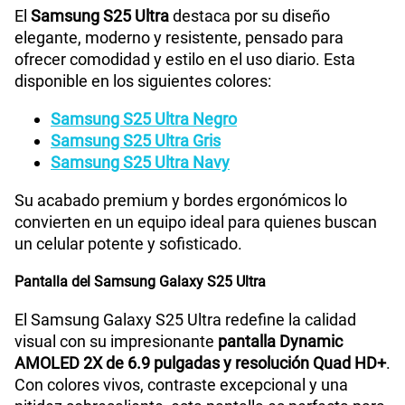
El
Samsung S25 Ultra
destaca por su diseño
elegante, moderno y resistente, pensado para
Radio FM
No
ofrecer comodidad y estilo en el uso diario. Esta
disponible en los siguientes colores:
Samsung S25 Ultra Negro
Tipo de Batería
Interna
Samsung S25 Ultra Gris
Samsung S25 Ultra Navy
Capacidad Memoria Externa
NA
Su acabado premium y bordes ergonómicos lo
convierten en un equipo ideal para quienes buscan
un celular potente y sofisticado.
Capacidad Memoria Interna
256GB
Pantalla del Samsung Galaxy S25 Ultra
El Samsung Galaxy S25 Ultra redefine la calidad
Capacidad Memoria RAM
12GB + 8GB
visual con su impresionante
pantalla Dynamic
AMOLED 2X de 6.9 pulgadas y resolución Quad HD+
.
Con colores vivos, contraste excepcional y una
GPS
Si