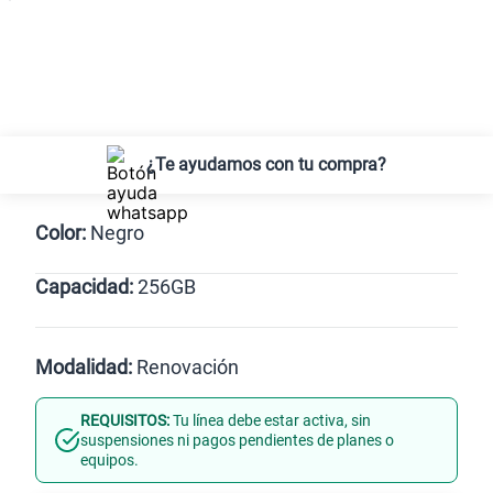
¿Te ayudamos con tu compra?
Color:
Negro
Capacidad:
256GB
Negro
256GB
Modalidad:
Renovación
REQUISITOS:
Tu línea debe estar activa, sin
Línea Nueva
Portabilidad
suspensiones ni pagos pendientes de planes o
equipos.