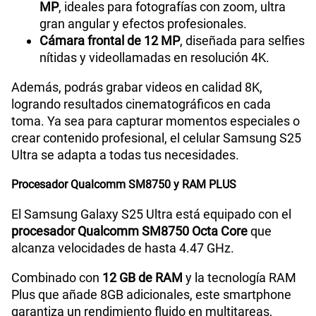
VoLTE
Sí
MP
, ideales para fotografías con zoom, ultra
gran angular y efectos profesionales.
Cámara frontal de 12 MP
, diseñada para selfies
nítidas y videollamadas en resolución 4K.
VoWiFi
Sí
Además, podrás grabar videos en calidad 8K,
logrando resultados cinematográficos en cada
Compatibilidad con eSIM
Sí
toma. Ya sea para capturar momentos especiales o
crear contenido profesional, el celular Samsung S25
Ultra se adapta a todas tus necesidades.
Procesador Qualcomm SM8750 y RAM PLUS
El Samsung Galaxy S25 Ultra está equipado con el
procesador Qualcomm SM8750 Octa Core
que
alcanza velocidades de hasta 4.47 GHz.
Combinado con
12 GB de RAM
y la tecnología RAM
Plus que añade 8GB adicionales, este smartphone
garantiza un rendimiento fluido en multitareas,