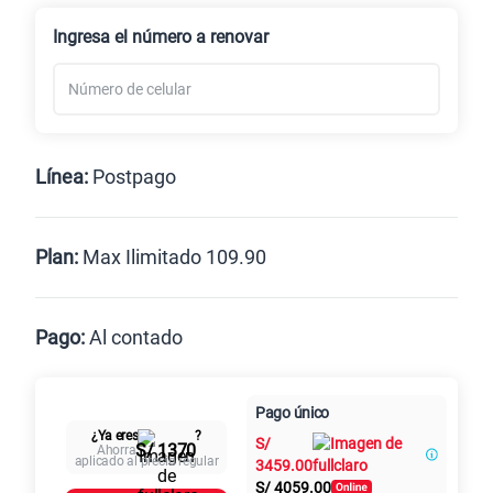
Renovación
Celular liberado
Ingresa el número a renovar
Línea:
Postpago
Postpago
Prepago
Plan:
Max Ilimitado 109.90
Max
Max Ilimitado
Pago:
Al contado
Paga en
125GB
en alta velocidad
Pago único
Al contado
Cuotas Claro
cuotas sin
S/
79.90
¿Ya eres
?
S/
intereses
S/ 1370
Ahorra
aplicado al precio regular
3459.00
S/
4059.00