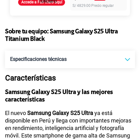
Paga solo
Accede a Full Claro aquí
S/
4829.00
Precio regular
155 GB
en alta velocidad
S/
95.90
Sobre tu equipo:
Samsung
Galaxy S25 Ultra
Titanium Black
Paga solo
Especificaciones técnicas
110GB
en alta velocidad
S/
69.90
Características
Tecnología de Pantalla
Dynamic AMOLED 2X
Paga solo
Samsung Galaxy S25 Ultra y las mejores
características
Sistema operativo
Android 15
160GB
en alta velocidad
S/
109.90
El nuevo
Samsung Galaxy S25 Ultra
ya está
disponible en Perú y llega con importantes mejoras
en rendimiento, inteligencia artificial y fotografía
Procesador
Qualcomm | SM8750
Paga solo
móvil. Este smartphone de gama alta de Samsung