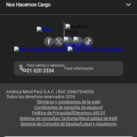
Llamada por llamada
Celulares Motorola
Nos Hacemos Cargo
Comprobantes electrónicos
Velocidad de internet
Devoluciones por interrupciones
Consultas en línea
Atención de reclamos
Samsung A57
Consulta de reclamos
Consulta de IMEI
Adquirientes iPhone 6, 6S y SE
Hablando Claro
Mensaje de Seguridad
Samsung S25 Ultra
Consideraciones
Términos y Condiciones de Tienda Claro
Libro de Reclamaciones
Legales de marketplace
Para ventas y servicios
Para información
01 620 3334
América Móvil Perú S.A.C. | RUC 20467534026
Todos los derechos reservados 2026
|
Términos y condiciones de la web
|
Condiciones de garantía de equipos
|
|
Política de Privacidad
Derechos ARCO
|
|
Sistema de consultas Tarifarias
Neutralidad de Red
|
Sistema de Consulta de Deudas
Legal y regulatorio