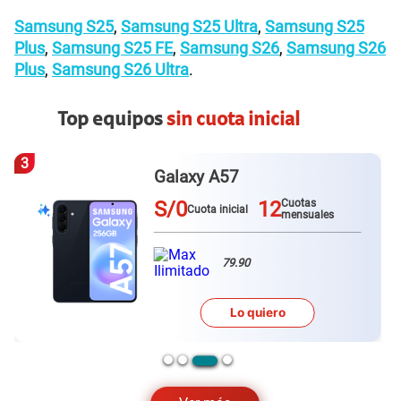
Samsung S25
,
Samsung S25 Ultra
,
Samsung S25
Plus
,
Samsung S25 FE
,
Samsung S26
,
Samsung S26
Plus
,
Samsung S26 Ultra
.
Top equipos
sin cuota inicial
4
7
Redmi Note 15
12
S/0
1
Cuotas
cial
Cuota inicial
mensuales
.90
79.90
Lo quiero
Lo qui