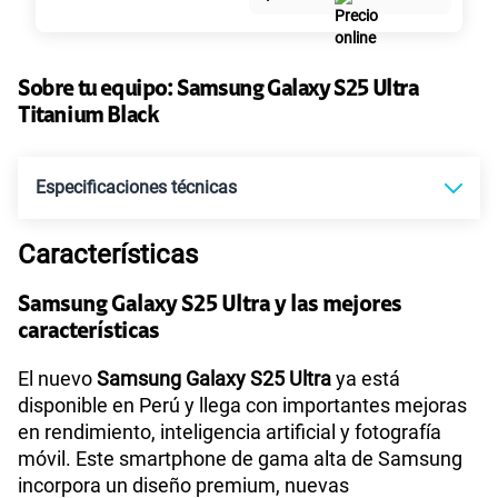
45GB
en alta velocidad
S/
49.90
Paga solo
Sobre tu equipo:
Samsung
Galaxy S25 Ultra
Titanium Black
Ver más planes
Especificaciones técnicas
Características
Tecnología de Pantalla
Dynamic AMOLED 2X
Samsung Galaxy S25 Ultra y las mejores
características
Sistema operativo
Android 15
El nuevo
Samsung Galaxy S25 Ultra
ya está
disponible en Perú y llega con importantes mejoras
en rendimiento, inteligencia artificial y fotografía
Procesador
Qualcomm | SM8750
móvil. Este smartphone de gama alta de Samsung
incorpora un diseño premium, nuevas