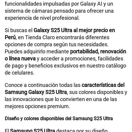
funcionalidades impulsadas por Galaxy AI y un
Tamaño de Pantalla
6.9"
sistema de cámaras pensado para ofrecer una
experiencia de nivel profesional.
WiFI
Sí
Si buscas el
Galaxy S25 Ultra al mejor precio en
Perú
, en Tienda Claro encontrarás diferentes
opciones de compra según tus necesidades.
Peso
218 g
Puedes adquirirlo mediante
portabilidad, renovación
o línea nueva
y acceder a promociones, facilidades
de pago y beneficios exclusivos en nuestro catálogo
de celulares.
Bluetooth
Sí
Conoce a continuación todas las
características del
Samsung Galaxy S25 Ultra
, sus colores disponibles y
Cámara de fotos Principal
200MP + 50MP + 50MP + 10MP
las innovaciones que lo convierten en una de las
mejores opciones premium.
Diseño y colores disponibles del Samsung S25 Ultra
Cámara de fotos Frontal
12MP
El
Samsung S25 Ultra
destaca por su diseño