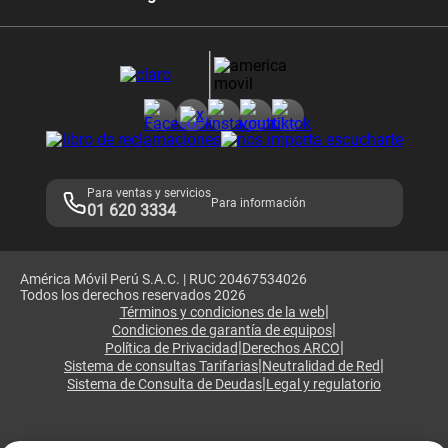
Comprobantes electrónicos
Velocidad de internet
Devoluciones por interrupciones
Consultas en línea
Atención de reclamos
Samsung A57
Consulta de reclamos
Consulta de IMEI
Adquirientes iPhone 6, 6S y SE
Hablando Claro
Mensaje de Seguridad
Samsung S25 Ultra
Consideraciones
Términos y Condiciones de Tienda Claro
Libro de Reclamaciones
Legales de marketplace
Para ventas y servicios
Para información
01 620 3334
América Móvil Perú S.A.C. | RUC 20467534026
Todos los derechos reservados 2026
|
Términos y condiciones de la web
|
Condiciones de garantía de equipos
|
|
Política de Privacidad
Derechos ARCO
|
|
Sistema de consultas Tarifarias
Neutralidad de Red
|
Sistema de Consulta de Deudas
Legal y regulatorio