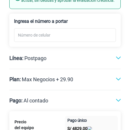
actual, sin deudas y aprobar la evaluación crediticia.
Renovación
Ingresa el número a portar
Línea:
Postpago
Postpago
Plan:
Max Negocios + 29.90
Max
Max Ilimitado
Pago:
Al contado
Paga en
Pago único
Precio
Al contado
Cuotas Claro
10GB
en alta velocidad
cuotas sin
S/
29.90
del equipo
Paga solo
S/
4829.00
intereses