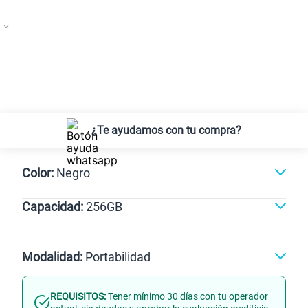
¿Te ayudamos con tu compra?
Color:
Negro
Capacidad:
256GB
Negro
256GB
Modalidad:
Portabilidad
REQUISITOS:
Tener mínimo 30 días con tu operador
Línea Nueva
Portabilidad