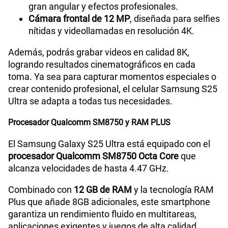
gran angular y efectos profesionales.
Cámara frontal de 12 MP
, diseñada para selfies
nítidas y videollamadas en resolución 4K.
VoWiFi
Sí
Además, podrás grabar videos en calidad 8K,
logrando resultados cinematográficos en cada
Compatibilidad con eSIM
Sí
toma. Ya sea para capturar momentos especiales o
crear contenido profesional, el celular Samsung S25
Ultra se adapta a todas tus necesidades.
Procesador Qualcomm SM8750 y RAM PLUS
El Samsung Galaxy S25 Ultra está equipado con el
procesador Qualcomm SM8750 Octa Core
que
alcanza velocidades de hasta 4.47 GHz.
Combinado con
12 GB de RAM
y la tecnología RAM
Plus que añade 8GB adicionales, este smartphone
garantiza un rendimiento fluido en multitareas,
aplicaciones exigentes y juegos de alta calidad.