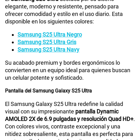
elegante, moderno y resistente, pensado para
Radio FM
No
ofrecer comodidad y estilo en el uso diario. Esta
disponible en los siguientes colores:
Samsung S25 Ultra Negro
Tipo de Batería
Interna
Samsung S25 Ultra Gris
Samsung S25 Ultra Navy
Capacidad Memoria Externa
NA
Su acabado premium y bordes ergonómicos lo
convierten en un equipo ideal para quienes buscan
un celular potente y sofisticado.
Capacidad Memoria Interna
256GB
Pantalla del Samsung Galaxy S25 Ultra
El Samsung Galaxy S25 Ultra redefine la calidad
Capacidad Memoria RAM
12GB + 8GB
visual con su impresionante
pantalla Dynamic
AMOLED 2X de 6.9 pulgadas y resolución Quad HD+
.
Con colores vivos, contraste excepcional y una
GPS
Si
nitidez sobresaliente, esta pantalla es perfecta para