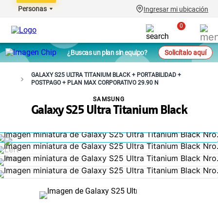
Personas
Ingresar mi ubicación
0
¿Buscas un plan sin equipo?
Solicítalo aquí
GALAXY S25 ULTRA TITANIUM BLACK + PORTABILIDAD +
¿Necesitas ayuda? Déjanos tus datos y
POSTPAGO + PLAN MAX CORPORATIVO 29.90 N
un asesor se comunicará contigo
SAMSUNG
Galaxy S25 Ultra Titanium Black
Acepto los
Términos y condiciones
(Obligatorio)
.
Quiero recibir
Promociones y Beneficios
de Claro.
Enviar datos