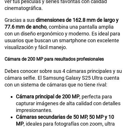
ver tus películas y series favoritas con calidad
cinematográfica.
Reconocimiento Facial
Si
Gracias a sus
dimensiones de 162.8 mm de largo y
77.6 mm de ancho
, combina una pantalla amplia
con un diseño ergonómico y moderno. Es ideal para
Lector de Huella
Si
usuarios que buscan un smartphone con excelente
visualización y fácil manejo.
Modelo
SM-S938B
Cámara de 200 MP para resultados profesionales
Debes conocer sobre sus 4 cámaras principales y su
cámara selfie. El Samsung Galaxy S25 Ultra cuenta
Dimensión
162.8 x 77.6 x 8.2
con un sistema de cámaras que no tiene rival:
Cámara principal de 200 MP
, perfecta para
Carga rápida
Sí
capturar imágenes de alta calidad con detalles
impresionantes.
Cámaras secundarias de 50 MP, 50 MP y 10
VoLTE
Sí
MP
, ideales para fotografías con zoom, ultra