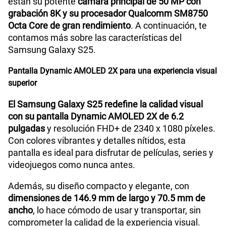
están su potente
cámara principal de 50 MP con
WiFI
Sí
grabación 8K y su procesador Qualcomm SM8750
Octa Core de gran rendimiento
. A continuación, te
contamos más sobre las características del
Peso
162 g
Samsung Galaxy S25.
Pantalla Dynamic AMOLED 2X para una experiencia visual
Bluetooth
Sí
superior
El Samsung Galaxy S25 redefine la calidad visual
con su pantalla Dynamic AMOLED 2X de 6.2
Cámara de fotos Principal
50MP + 10MP + 12MP
pulgadas
y resolución FHD+ de 2340 x 1080 píxeles.
Con colores vibrantes y detalles nítidos, esta
pantalla es ideal para disfrutar de películas, series y
Cámara de fotos Frontal
12MP
videojuegos como nunca antes.
Además, su diseño compacto y elegante, con
Radio FM
No
dimensiones de 146.9 mm de largo y 70.5 mm de
ancho
, lo hace cómodo de usar y transportar, sin
comprometer la calidad de la experiencia visual.