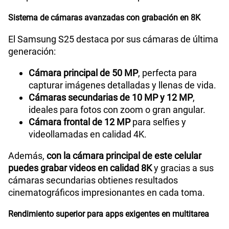
Tipo de Batería
Interna
Sistema de cámaras avanzadas con grabación en 8K
El Samsung S25 destaca por sus cámaras de última
Capacidad Memoria Externa
NA
generación:
Cámara principal de 50 MP
, perfecta para
capturar imágenes detalladas y llenas de vida.
Capacidad Memoria Interna
128GB
Cámaras secundarias de 10 MP y 12 MP
,
ideales para fotos con zoom o gran angular.
Cámara frontal de 12 MP
para selfies y
Capacidad Memoria RAM
12GB + 8GB
videollamadas en calidad 4K.
Además,
con la cámara principal de este celular
GPS
Si
puedes grabar videos en calidad 8K
y gracias a sus
cámaras secundarias obtienes resultados
cinematográficos impresionantes en cada toma.
Reconocimiento Facial
Si
Rendimiento superior para apps exigentes en multitarea