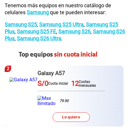
Tenemos más equipos en nuestro catálogo de
celulares
Samsung
que te pueden interesar:
Samsung S25
,
Samsung S25 Ultra
,
Samsung S25
Plus
,
Samsung S25 FE
,
Samsung S26
,
Samsung S26
Plus
,
Samsung S26 Ultra
.
Top equipos
sin cuota inicial
3
Redmi Not
2
S/0
Cuotas
Cuota ini
mensuales
7
ero
L