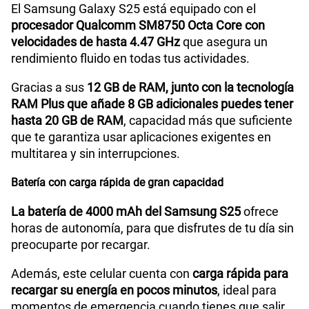
El Samsung Galaxy S25 está equipado con el
Lector de Huella
Si
procesador Qualcomm SM8750 Octa Core con
velocidades de hasta 4.47 GHz
que asegura un
rendimiento fluido en todas tus actividades.
Modelo
SM-S931B
Gracias a sus
12 GB de RAM, junto con la tecnología
RAM Plus que añade 8 GB adicionales puedes tener
hasta 20 GB de RAM
, capacidad más que suficiente
Dimensión
146.9 x 70.5 x 7.2
que te garantiza usar aplicaciones exigentes en
multitarea y sin interrupciones.
Carga rápida
Sí
Batería con carga rápida de gran capacidad
La batería de 4000 mAh del Samsung S25
ofrece
horas de autonomía, para que disfrutes de tu día sin
VoLTE
Sí
preocuparte por recargar.
Además, este celular cuenta con
carga rápida para
VoWiFi
Sí
recargar su energía en pocos minutos
, ideal para
momentos de emergencia cuando tienes que salir