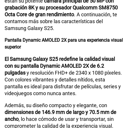
están su potente
cámara principal de 50 MP con
WiFI
Sí
Paga solo
grabación 8K y su procesador Qualcomm SM8750
Octa Core de gran rendimiento
. A continuación, te
185GB
en alta velocidad
contamos más sobre las características del
S/
189.90
Peso
162 g
Samsung Galaxy S25.
Pantalla Dynamic AMOLED 2X para una experiencia visual
Paga solo
Bluetooth
Sí
superior
200GB
en alta velocidad
El Samsung Galaxy S25 redefine la calidad visual
S/
289.90
con su pantalla Dynamic AMOLED 2X de 6.2
Cámara de fotos Principal
50MP + 10MP + 12MP
pulgadas
y resolución FHD+ de 2340 x 1080 píxeles.
Con colores vibrantes y detalles nítidos, esta
Paga solo
pantalla es ideal para disfrutar de películas, series y
Cámara de fotos Frontal
12MP
videojuegos como nunca antes.
Ver menos planes
Además, su diseño compacto y elegante, con
Radio FM
No
dimensiones de 146.9 mm de largo y 70.5 mm de
ancho
, lo hace cómodo de usar y transportar, sin
comprometer la calidad de la experiencia visual.