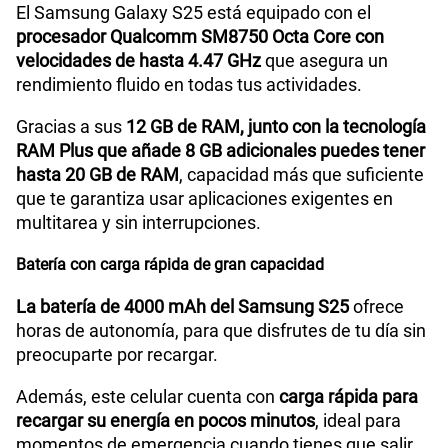
El Samsung Galaxy S25 está equipado con el
Lector de Huella
Si
procesador Qualcomm SM8750 Octa Core con
velocidades de hasta 4.47 GHz
que asegura un
rendimiento fluido en todas tus actividades.
Modelo
SM-S931B
Gracias a sus
12 GB de RAM, junto con la tecnología
RAM Plus que añade 8 GB adicionales puedes tener
hasta 20 GB de RAM
, capacidad más que suficiente
Dimensión
146.9 x 70.5 x 7.2
que te garantiza usar aplicaciones exigentes en
multitarea y sin interrupciones.
Carga rápida
Sí
Batería con carga rápida de gran capacidad
La batería de 4000 mAh del Samsung S25
ofrece
horas de autonomía, para que disfrutes de tu día sin
VoLTE
Sí
preocuparte por recargar.
Además, este celular cuenta con
carga rápida para
VoWiFi
Sí
recargar su energía en pocos minutos
, ideal para
momentos de emergencia cuando tienes que salir