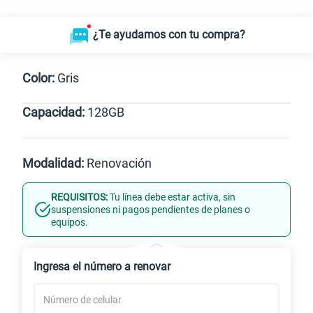
¿Te ayudamos con tu compra?
Color:
Gris
Capacidad:
128GB
128GB
Modalidad:
Renovación
REQUISITOS:
Tu línea debe estar activa, sin
Línea Nueva
Portabilidad
suspensiones ni pagos pendientes de planes o
equipos.
Renovación
Celular liberado
Ingresa el número a renovar