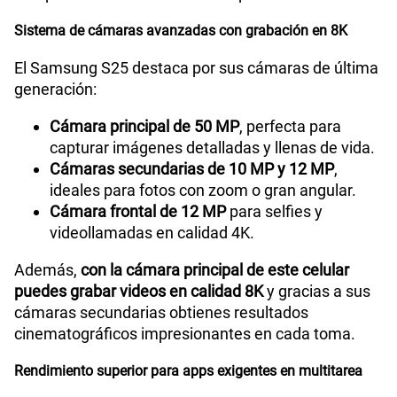
Tipo de Batería
Interna
Sistema de cámaras avanzadas con grabación en 8K
El Samsung S25 destaca por sus cámaras de última
Capacidad Memoria Externa
NA
generación:
Cámara principal de 50 MP
, perfecta para
capturar imágenes detalladas y llenas de vida.
Capacidad Memoria Interna
128GB
Cámaras secundarias de 10 MP y 12 MP
,
ideales para fotos con zoom o gran angular.
Cámara frontal de 12 MP
para selfies y
Capacidad Memoria RAM
12GB + 8GB
videollamadas en calidad 4K.
Además,
con la cámara principal de este celular
GPS
Si
puedes grabar videos en calidad 8K
y gracias a sus
cámaras secundarias obtienes resultados
cinematográficos impresionantes en cada toma.
Reconocimiento Facial
Si
Rendimiento superior para apps exigentes en multitarea