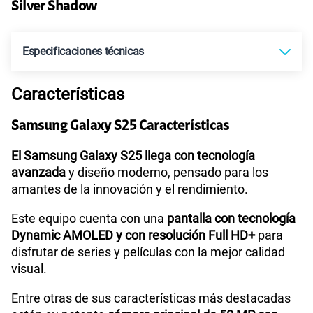
Silver Shadow
Paga solo
Especificaciones técnicas
110GB
en alta velocidad
S/
69.90
Características
Tecnología de Pantalla
Dynamic AMOLED 2X
Paga solo
Samsung Galaxy S25 Características
Sistema operativo
Android 15
El Samsung Galaxy S25 llega con tecnología
160GB
en alta velocidad
avanzada
y diseño moderno, pensado para los
S/
109.90
amantes de la innovación y el rendimiento.
Procesador
Qualcomm | SM8750
Este equipo cuenta con una
pantalla con tecnología
Paga solo
Dynamic AMOLED y con resolución Full HD+
para
disfrutar de series y películas con la mejor calidad
Tamaño de Pantalla
6.2"
175GB
en alta velocidad
visual.
S/
159.90
Entre otras de sus características más destacadas