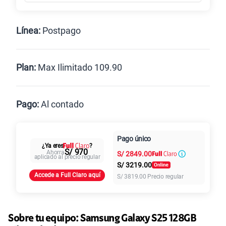
Línea:
Postpago
Postpago
Prepago
Plan:
Max Ilimitado 109.90
Max
Max Ilimitado
Pago:
Al contado
Paga en
125GB
en alta velocidad
Pago único
Al contado
Cuotas Claro
cuotas sin
¿Ya eres
?
S/
79.90
S/ 970
Ahorra
S/
2849.00
intereses
aplicado al precio regular
S/
3219.00
Accede a Full Claro aquí
S/
3819.00
Precio regular
Paga solo
155 GB
en alta velocidad
S/
95.90
Sobre tu equipo:
Samsung
Galaxy S25 128GB