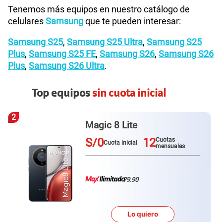
Tenemos más equipos en nuestro catálogo de
celulares
Samsung
que te pueden interesar:
Samsung S25
,
Samsung S25 Ultra
,
Samsung S25
Plus
,
Samsung S25 FE
,
Samsung S26
,
Samsung S26
Plus
,
Samsung S26 Ultra
.
Top equipos
sin cuota inicial
2
Magic 8 Lite
S/0
12
Cuotas
Cuota inicial
mensuales
79.90
Lo quiero