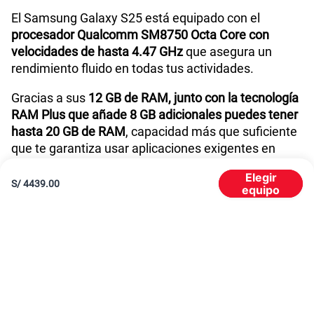
El Samsung Galaxy S25 está equipado con el
Lector de Huella
Si
procesador Qualcomm SM8750 Octa Core con
velocidades de hasta 4.47 GHz
que asegura un
rendimiento fluido en todas tus actividades.
Modelo
SM-S931B
Gracias a sus
12 GB de RAM, junto con la tecnología
RAM Plus que añade 8 GB adicionales puedes tener
hasta 20 GB de RAM
, capacidad más que suficiente
Dimensión
146.9 x 70.5 x 7.2
que te garantiza usar aplicaciones exigentes en
multitarea y sin interrupciones.
Elegir
S/
4439.00
equipo
Carga rápida
Sí
Batería con carga rápida de gran capacidad
La batería de 4000 mAh del Samsung S25
ofrece
horas de autonomía, para que disfrutes de tu día sin
VoLTE
Sí
preocuparte por recargar.
Además, este celular cuenta con
carga rápida para
VoWiFi
Sí
recargar su energía en pocos minutos
, ideal para