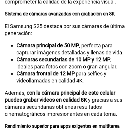
comprometer la calidad de la experiencia visual.
Tipo de Batería
Interna
Sistema de cámaras avanzadas con grabación en 8K
El Samsung S25 destaca por sus cámaras de última
Capacidad Memoria Externa
NA
generación:
Cámara principal de 50 MP
, perfecta para
capturar imágenes detalladas y llenas de vida.
Capacidad Memoria Interna
128GB
Cámaras secundarias de 10 MP y 12 MP
,
ideales para fotos con zoom o gran angular.
Cámara frontal de 12 MP
para selfies y
Capacidad Memoria RAM
12GB + 8GB
videollamadas en calidad 4K.
Además,
con la cámara principal de este celular
GPS
Si
puedes grabar videos en calidad 8K
y gracias a sus
cámaras secundarias obtienes resultados
cinematográficos impresionantes en cada toma.
Reconocimiento Facial
Si
Rendimiento superior para apps exigentes en multitarea