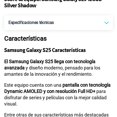
Paga solo
50% dto. x 12 meses
Silver Shadow
Ver más planes
Especificaciones técnicas
Características
Tecnología de Pantalla
Dynamic AMOLED 2X
Samsung Galaxy S25 Características
Sistema operativo
Android 15
El Samsung Galaxy S25 llega con tecnología
avanzada
y diseño moderno, pensado para los
amantes de la innovación y el rendimiento.
Procesador
Qualcomm | SM8750
Este equipo cuenta con una
pantalla con tecnología
Dynamic AMOLED y con resolución Full HD+
para
disfrutar de series y películas con la mejor calidad
Tamaño de Pantalla
6.2"
visual.
Entre otras de sus características más destacadas