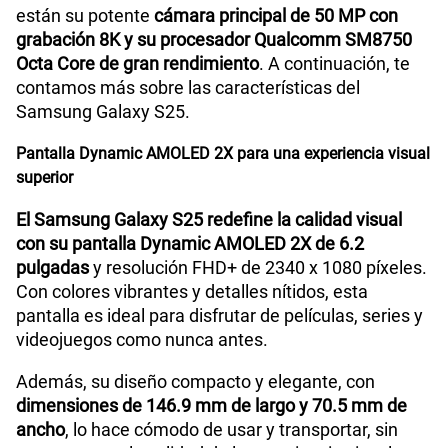
están su potente
cámara principal de 50 MP con
WiFI
Sí
grabación 8K y su procesador Qualcomm SM8750
Octa Core de gran rendimiento
. A continuación, te
contamos más sobre las características del
Peso
162 g
Samsung Galaxy S25.
Pantalla Dynamic AMOLED 2X para una experiencia visual
Bluetooth
Sí
superior
El Samsung Galaxy S25 redefine la calidad visual
con su pantalla Dynamic AMOLED 2X de 6.2
Cámara de fotos Principal
50MP + 10MP + 12MP
pulgadas
y resolución FHD+ de 2340 x 1080 píxeles.
Con colores vibrantes y detalles nítidos, esta
pantalla es ideal para disfrutar de películas, series y
Cámara de fotos Frontal
12MP
videojuegos como nunca antes.
Además, su diseño compacto y elegante, con
Radio FM
No
dimensiones de 146.9 mm de largo y 70.5 mm de
ancho
, lo hace cómodo de usar y transportar, sin