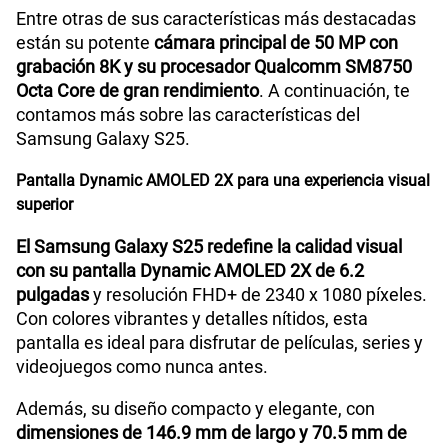
Entre otras de sus características más destacadas
están su potente
cámara principal de 50 MP con
WiFI
Sí
grabación 8K y su procesador Qualcomm SM8750
Octa Core de gran rendimiento
. A continuación, te
contamos más sobre las características del
Peso
162 g
Samsung Galaxy S25.
Pantalla Dynamic AMOLED 2X para una experiencia visual
Bluetooth
Sí
superior
El Samsung Galaxy S25 redefine la calidad visual
con su pantalla Dynamic AMOLED 2X de 6.2
Cámara de fotos Principal
50MP + 10MP + 12MP
pulgadas
y resolución FHD+ de 2340 x 1080 píxeles.
Con colores vibrantes y detalles nítidos, esta
pantalla es ideal para disfrutar de películas, series y
Cámara de fotos Frontal
12MP
videojuegos como nunca antes.
Además, su diseño compacto y elegante, con
Radio FM
No
dimensiones de 146.9 mm de largo y 70.5 mm de