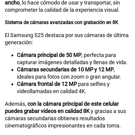
ancho
, lo hace cómodo de usar y transportar, sin
comprometer la calidad de la experiencia visual.
Tipo de Batería
Interna
Sistema de cámaras avanzadas con grabación en 8K
El Samsung S25 destaca por sus cámaras de última
Capacidad Memoria Externa
NA
generación:
Cámara principal de 50 MP
, perfecta para
capturar imágenes detalladas y llenas de vida.
Capacidad Memoria Interna
128GB
Cámaras secundarias de 10 MP y 12 MP
,
ideales para fotos con zoom o gran angular.
Cámara frontal de 12 MP
para selfies y
Capacidad Memoria RAM
12GB + 8GB
videollamadas en calidad 4K.
Además,
con la cámara principal de este celular
GPS
Si
puedes grabar videos en calidad 8K
y gracias a sus
cámaras secundarias obtienes resultados
cinematográficos impresionantes en cada toma.
Reconocimiento Facial
Si