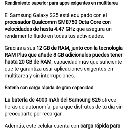
Rendimiento superior para apps exigentes en multitarea
El Samsung Galaxy S25 está equipado con el
Lector de Huella
Si
procesador Qualcomm SM8750 Octa Core con
velocidades de hasta 4.47 GHz
que asegura un
rendimiento fluido en todas tus actividades.
Modelo
SM-S931B
Gracias a sus
12 GB de RAM, junto con la tecnología
RAM Plus que añade 8 GB adicionales puedes tener
hasta 20 GB de RAM
, capacidad más que suficiente
Dimensión
146.9 x 70.5 x 7.2
que te garantiza usar aplicaciones exigentes en
multitarea y sin interrupciones.
Carga rápida
Sí
Batería con carga rápida de gran capacidad
La batería de 4000 mAh del Samsung S25
ofrece
horas de autonomía, para que disfrutes de tu día sin
VoLTE
Sí
preocuparte por recargar.
Además, este celular cuenta con
carga rápida para