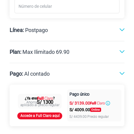
Línea:
Postpago
Postpago
Prepago
Plan:
Max Ilimitado 69.90
Max
Max Ilimitado
Pago:
Al contado
Paga en
125GB
en alta velocidad
Pago único
Al contado
Cuotas Claro
cuotas sin
¿Ya eres
?
S/
79.90
Paga solo
S/ 1300
Ahorra
S/
3139.00
intereses
aplicado al precio regular
S/
4009.00
Accede a Full Claro aquí
S/
4439.00
Precio regular
155 GB
en alta velocidad
S/
95.90
Paga solo