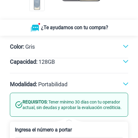
¿Te ayudamos con tu compra?
Color:
Gris
Capacidad:
128GB
128GB
Modalidad:
Portabilidad
REQUISITOS:
Tener mínimo 30 días con tu operador
Línea Nueva
Portabilidad
actual, sin deudas y aprobar la evaluación crediticia.
Renovación
Celular liberado
Ingresa el número a portar