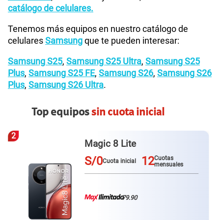
catálogo de celulares.
Tenemos más equipos en nuestro catálogo de
celulares
Samsung
que te pueden interesar:
Samsung S25
,
Samsung S25 Ultra
,
Samsung S25
Plus
,
Samsung S25 FE
,
Samsung S26
,
Samsung S26
Plus
,
Samsung S26 Ultra
.
Top equipos
sin cuota inicial
3
Galaxy A57
S/0
12
Cuotas
Cuota inicial
mensuales
79.90