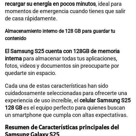
VoWiFi
Sí
recargar su energía en pocos minutos
, ideal para
momentos de emergencia cuando tienes que salir
de casa rápidamente.
Compatibilidad con eSIM
Sí
Almacenamiento interno de 128 GB para guardar tu
contenido
El Samsung S25 cuenta con 128GB de memoria
interna
para almacenar todas tus aplicaciones,
fotos, videos y documentos sin preocuparte por
quedarte sin espacio.
Cada una de estas características han sido
cuidadosamente seleccionadas para ofrecerte una
experiencia de uso increíble, el
celular Samsung S25
128 GB
es el equipo perfecto para quienes buscan
un smartphone que cumpla con altas expectativas.
Resumen de Características principales del
Samsung Galaxy S25