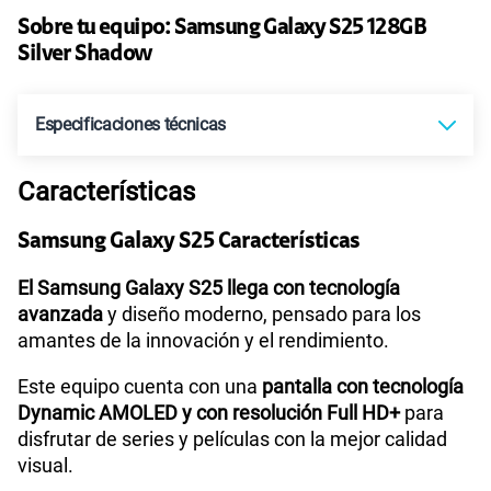
Ver más planes
Sobre tu equipo:
Samsung
Galaxy S25 128GB
Silver Shadow
Especificaciones técnicas
Características
Tecnología de Pantalla
Dynamic AMOLED 2X
Samsung Galaxy S25 Características
Sistema operativo
Android 15
El Samsung Galaxy S25 llega con tecnología
avanzada
y diseño moderno, pensado para los
amantes de la innovación y el rendimiento.
Procesador
Qualcomm | SM8750
Este equipo cuenta con una
pantalla con tecnología
Dynamic AMOLED y con resolución Full HD+
para
disfrutar de series y películas con la mejor calidad
Tamaño de Pantalla
6.2"
visual.