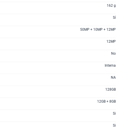
S/
289.90
162 g
Sí
lanes
50MP + 10MP + 12MP
12MP
No
Interna
NA
128GB
12GB + 8GB
Si
Si