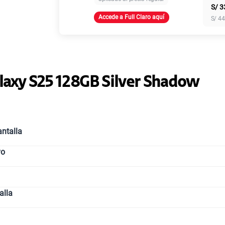
S/
3
Accede a Full Claro aquí
S/
44
Paga solo
Paga solo
laxy S25 128GB Silver Shadow
Paga solo
ntalla
vo
Paga solo
alla
Paga solo