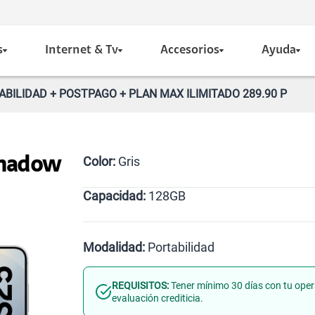
s
Internet & Tv
Accesorios
Ayuda
BILIDAD + POSTPAGO + PLAN MAX ILIMITADO 289.90 P
Color:
Gris
Shadow
Capacidad:
128GB
128GB
Modalidad:
Portabilidad
REQUISITOS:
Tener mínimo 30 días con tu oper
Línea Nueva
Portabilidad
evaluación crediticia.