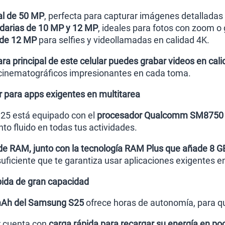
al de 50 MP
, perfecta para capturar imágenes detalladas 
arias de 10 MP y 12 MP
, ideales para fotos con zoom o 
 de 12 MP
para selfies y videollamadas en calidad 4K.
ra principal de este celular puedes grabar videos en cal
 cinematográficos impresionantes en cada toma.
 para apps exigentes en multitarea
25 está equipado con el
procesador Qualcomm SM8750 O
to fluido en todas tus actividades.
de RAM, junto con la tecnología RAM Plus que añade 8 G
ficiente que te garantiza usar aplicaciones exigentes en 
pida de gran capacidad
 mAh del Samsung S25
ofrece horas de autonomía, para que
r cuenta con
carga rápida para recargar su energía en p