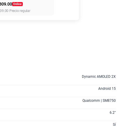
309.00
155 GB
en alta velocidad
39.00
Precio regular
S/
95.90
110GB
en alta velocidad
S/
69.90
160GB
en alta velocidad
S/
109.90
Dynamic AMOLED 2X
175GB
en alta velocidad
S/
159.90
Android 15
Qualcomm | SM8750
185GB
en alta velocidad
S/
189.90
6.2"
Sí
200GB
en alta velocidad