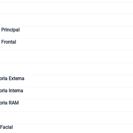
Paga solo
Ver menos p
Principal
 Frontal
ria Externa
ia Interna
oria RAM
Facial