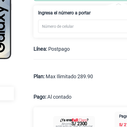
Celular liberado
Ingresa el número a portar
Línea:
Postpago
Postpago
Prepago
Plan:
Max Ilimitado 289.90
Max
Pago:
Al contado
Al contado
Cuotas Cl
Pago
¿Ya eres
?
Paga solo
S/ 2300
Ahorra
S/
2
aplicado al precio regular