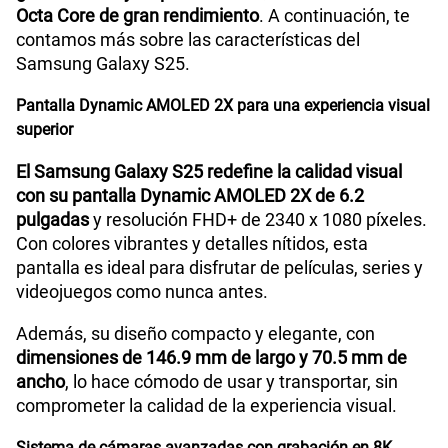
Octa Core de gran rendimiento
. A continuación, te
contamos más sobre las características del
Peso
162 g
Samsung Galaxy S25.
Pantalla Dynamic AMOLED 2X para una experiencia visual
Bluetooth
Sí
superior
El Samsung Galaxy S25 redefine la calidad visual
con su pantalla Dynamic AMOLED 2X de 6.2
Cámara de fotos Principal
50MP + 10MP + 12MP
pulgadas
y resolución FHD+ de 2340 x 1080 píxeles.
Con colores vibrantes y detalles nítidos, esta
pantalla es ideal para disfrutar de películas, series y
Cámara de fotos Frontal
12MP
videojuegos como nunca antes.
Además, su diseño compacto y elegante, con
Radio FM
No
dimensiones de 146.9 mm de largo y 70.5 mm de
ancho
, lo hace cómodo de usar y transportar, sin
comprometer la calidad de la experiencia visual.
Tipo de Batería
Interna
Sistema de cámaras avanzadas con grabación en 8K