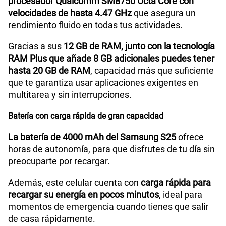
procesador Qualcomm SM8750 Octa Core con
velocidades de hasta 4.47 GHz
que asegura un
rendimiento fluido en todas tus actividades.
Modelo
SM-S931B
Gracias a sus
12 GB de RAM, junto con la tecnología
RAM Plus que añade 8 GB adicionales puedes tener
hasta 20 GB de RAM
, capacidad más que suficiente
Dimensión
146.9 x 70.5 x 7.2
que te garantiza usar aplicaciones exigentes en
multitarea y sin interrupciones.
Carga rápida
Sí
Batería con carga rápida de gran capacidad
La batería de 4000 mAh del Samsung S25
ofrece
horas de autonomía, para que disfrutes de tu día sin
VoLTE
Sí
preocuparte por recargar.
Además, este celular cuenta con
carga rápida para
VoWiFi
Sí
recargar su energía en pocos minutos
, ideal para
momentos de emergencia cuando tienes que salir
de casa rápidamente.