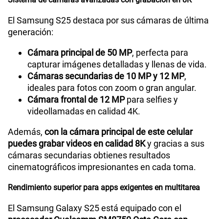
El Samsung S25 destaca por sus cámaras de última
Capacidad Memoria Externa
NA
generación:
Cámara principal de 50 MP
, perfecta para
capturar imágenes detalladas y llenas de vida.
Capacidad Memoria Interna
128GB
Cámaras secundarias de 10 MP y 12 MP
,
ideales para fotos con zoom o gran angular.
Cámara frontal de 12 MP
para selfies y
Capacidad Memoria RAM
12GB + 8GB
videollamadas en calidad 4K.
Además,
con la cámara principal de este celular
GPS
Si
puedes grabar videos en calidad 8K
y gracias a sus
cámaras secundarias obtienes resultados
cinematográficos impresionantes en cada toma.
Reconocimiento Facial
Si
Rendimiento superior para apps exigentes en multitarea
El Samsung Galaxy S25 está equipado con el
Lector de Huella
Si