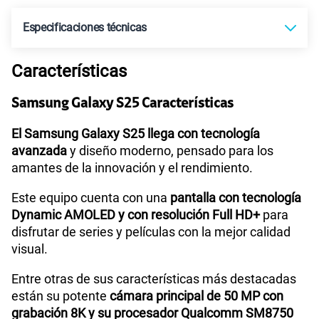
Especificaciones técnicas
Características
Tecnología de Pantalla
Dynamic AMOLED 2X
Samsung Galaxy S25 Características
Sistema operativo
Android 15
El Samsung Galaxy S25 llega con tecnología
avanzada
y diseño moderno, pensado para los
amantes de la innovación y el rendimiento.
Procesador
Qualcomm | SM8750
Este equipo cuenta con una
pantalla con tecnología
Dynamic AMOLED y con resolución Full HD+
para
disfrutar de series y películas con la mejor calidad
Tamaño de Pantalla
6.2"
visual.
Entre otras de sus características más destacadas
están su potente
cámara principal de 50 MP con
WiFI
Sí
grabación 8K y su procesador Qualcomm SM8750