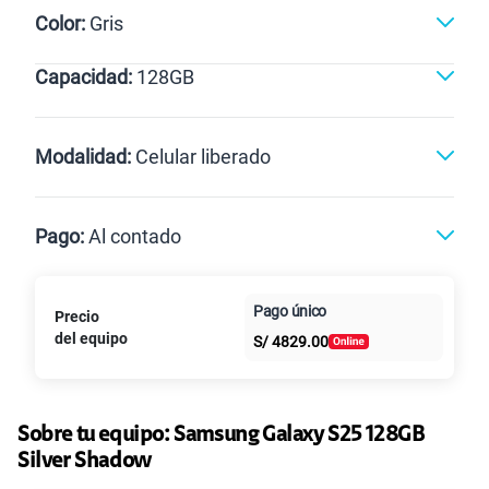
Color:
Gris
Capacidad:
128GB
128GB
Modalidad:
Celular liberado
Línea Nueva
Portabilidad
Pago:
Al contado
Renovación
Celular liberado
Paga en
Pago único
Precio
Al contado
Cuotas Claro
cuotas sin
del equipo
S/
4829.00
intereses
Sobre tu equipo:
Samsung
Galaxy S25 128GB
Silver Shadow