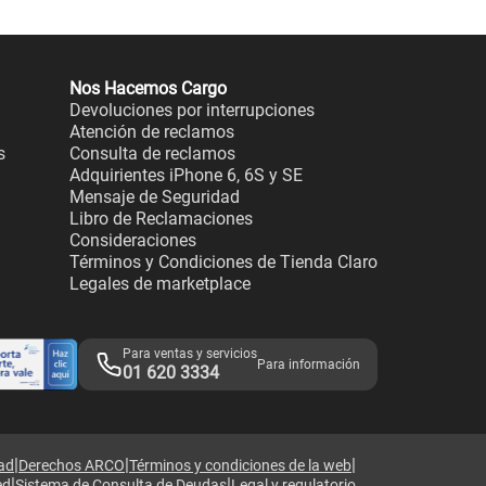
Nos Hacemos Cargo
Devoluciones por interrupciones
Atención de reclamos
s
Consulta de reclamos
Adquirientes iPhone 6, 6S y SE
Mensaje de Seguridad
Libro de Reclamaciones
Consideraciones
Términos y Condiciones de Tienda Claro
Legales de marketplace
Para ventas y servicios
Para información
01 620 3334
|
|
|
dad
Derechos ARCO
Términos y condiciones de la web
|
|
ed
Sistema de Consulta de Deudas
Legal y regulatorio