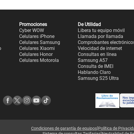
Promociones
De Utilidad
Cyber WOW
Libera tu equipo móvil
Celulares iPhone
Llamada por llamada
Celulares Samsung
Comprobantes electrónico
o
Celulares Xiaomi
Velocidad de internet
Celulares Honor
Consultas en línea
Celulares Motorola
Samsung A57
Consulta de IMEI
Hablando Claro
Samsung S25 Ultra
|
Condiciones de garantía de equipos
Política de Privaci
|
Sistema de consultas Tarifarias
Neutralidad de R