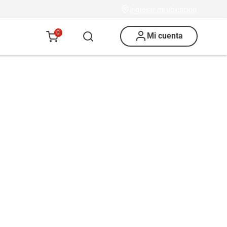
Ingresar mi ubicación
0
Mi cuenta