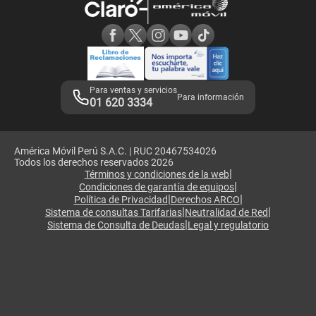
Consulta de reclamos
Consulta de IMEI
Adquirientes iPhone 6, 6S y SE
Hablando Claro
Mensaje de Seguridad
Samsung S25 Ultra
Consideraciones
Términos y Condiciones de Tienda Claro
Libro de Reclamaciones
Legales de marketplace
Para ventas y servicios
Para información
01 620 3334
América Móvil Perú S.A.C. | RUC 20467534026
Todos los derechos reservados 2026
|
Términos y condiciones de la web
|
Condiciones de garantía de equipos
|
|
Política de Privacidad
Derechos ARCO
|
|
Sistema de consultas Tarifarias
Neutralidad de Red
|
Sistema de Consulta de Deudas
Legal y regulatorio