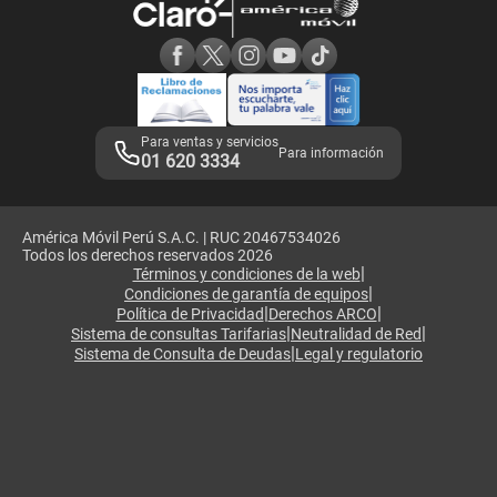
Consulta de reclamos
Consulta de IMEI
Adquirientes iPhone 6, 6S y SE
Hablando Claro
Mensaje de Seguridad
Samsung S25 Ultra
Consideraciones
Términos y Condiciones de Tienda Claro
Libro de Reclamaciones
Legales de marketplace
Para ventas y servicios
Para información
01 620 3334
América Móvil Perú S.A.C. | RUC 20467534026
Todos los derechos reservados 2026
|
Términos y condiciones de la web
|
Condiciones de garantía de equipos
|
|
Política de Privacidad
Derechos ARCO
|
|
Sistema de consultas Tarifarias
Neutralidad de Red
|
Sistema de Consulta de Deudas
Legal y regulatorio