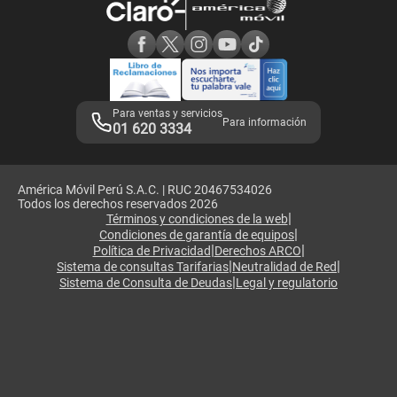
Consulta de reclamos
Consulta de IMEI
Adquirientes iPhone 6, 6S y SE
Hablando Claro
Mensaje de Seguridad
Samsung S25 Ultra
Consideraciones
Términos y Condiciones de Tienda Claro
Libro de Reclamaciones
Legales de marketplace
Para ventas y servicios
Para información
01 620 3334
América Móvil Perú S.A.C. | RUC 20467534026
Todos los derechos reservados 2026
|
Términos y condiciones de la web
|
Condiciones de garantía de equipos
|
|
Política de Privacidad
Derechos ARCO
|
|
Sistema de consultas Tarifarias
Neutralidad de Red
|
Sistema de Consulta de Deudas
Legal y regulatorio