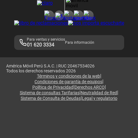
Consulta de reclamos
Consulta de IMEI
Adquirientes iPhone 6, 6S y SE
Hablando Claro
Mensaje de Seguridad
Samsung S25 Ultra
Consideraciones
Términos y Condiciones de Tienda Claro
Libro de Reclamaciones
Legales de marketplace
Para ventas y servicios
Para información
01 620 3334
América Móvil Perú S.A.C. | RUC 20467534026
Todos los derechos reservados 2026
|
Términos y condiciones de la web
|
Condiciones de garantía de equipos
|
|
Política de Privacidad
Derechos ARCO
|
|
Sistema de consultas Tarifarias
Neutralidad de Red
|
Sistema de Consulta de Deudas
Legal y regulatorio