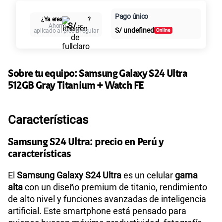
Paga en cuotas sin
Cuotas Claro
Pago único
10GB
en alta velocidad
intereses
¿Ya eres
?
-S/ ∞
Ahorra
S/
29.90
Paga solo
S/
undefined
aplicado al precio regular
45GB
en alta velocidad
S/
49.90
Paga solo
Sobre tu equipo:
Samsung
Galaxy S24 Ultra
512GB Gray Titanium + Watch FE
Características
Samsung S24 Ultra: precio en Perú y
características
El
Samsung Galaxy S24 Ultra
es un celular
gama
alta
con un diseño premium de titanio, rendimiento
de alto nivel y funciones avanzadas de inteligencia
artificial. Este smartphone está pensado para