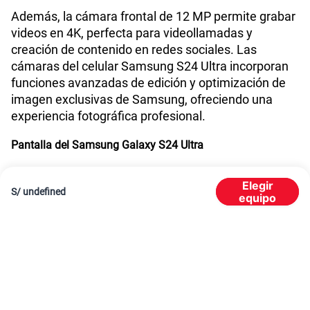
Además, la cámara frontal de 12 MP permite grabar
videos en 4K, perfecta para videollamadas y
creación de contenido en redes sociales. Las
cámaras del celular Samsung S24 Ultra incorporan
funciones avanzadas de edición y optimización de
imagen exclusivas de Samsung, ofreciendo una
experiencia fotográfica profesional.
Pantalla del Samsung Galaxy S24 Ultra
El Samsung Galaxy S24 Ultra incorpora una pantalla
Elegir
Dynamic AMOLED 2X de 6.8 pulgadas con
S/
undefined
equipo
resolución Quad HD+ (3120 x 1440), ideal para
disfrutar de series, películas y videojuegos con
máxima nitidez. Su tasa de refresco de hasta 120
Hz garantiza una experiencia visual fluida, cómoda y
envolvente en todo momento.
Colores del Samsung S24 Ultra