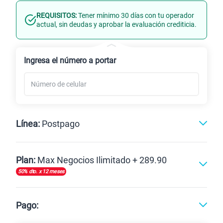
REQUISITOS:
Tener mínimo 30 días con tu operador
Línea Nueva
Portabilidad
actual, sin deudas y aprobar la evaluación crediticia.
Renovación
Ingresa el número a portar
Línea:
Postpago
Postpago
Plan:
Max Negocios Ilimitado + 289.90
50% dto. x 12 meses
Max
Max Ilimitado
Pago: